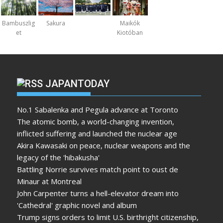
Bambuszlig
Sakura
Maikók
et
Kiotóban
JAPANTODAY
No.1 Sabalenka and Pegula advance at Toronto
The atomic bomb, a world-changing invention,
inflicted suffering and launched the nuclear age
Akira Kawasaki on peace, nuclear weapons and the
legacy of the 'hibakusha'
Battling Norrie survives match point to oust de
Minaur at Montreal
John Carpenter turns a hell-elevator dream into
'Cathedral' graphic novel and album
Trump signs orders to limit U.S. birthright citizenship,