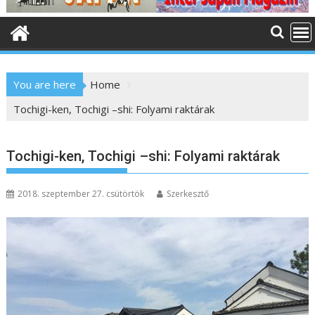
o
n
t
e
n
You are here
Home
t
Tochigi-ken, Tochigi –shi: Folyami raktárak
Tochigi-ken, Tochigi –shi: Folyami raktárak
2018. szeptember 27. csütörtök
Szerkesztő