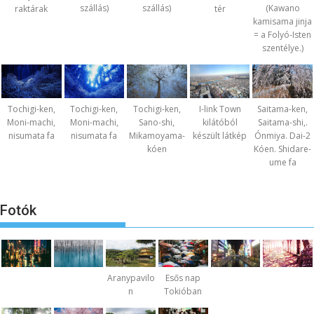
szállás)
szállás)
(Kawano
raktárak
tér
kamisama jinja
= a Folyó-Isten
szentélye.)
Tochigi-ken,
Tochigi-ken,
Tochigi-ken,
I-link Town
Saitama-ken,
Moni-machi,
Moni-machi,
Sano-shi,
kilátóból
Saitama-shi,.
nisumata fa
nisumata fa
Mikamoyama-
készült látkép
Ónmiya. Dai-2
kóen
Kóen. Shidare-
ume fa
Fotók
Aranypavilo
Esős nap
n
Tokióban