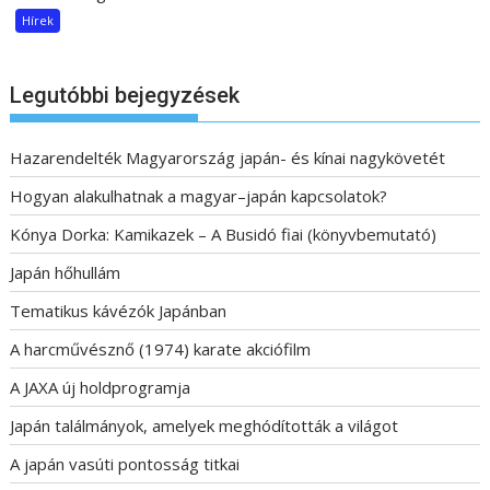
Hírek
Legutóbbi bejegyzések
Hazarendelték Magyarország japán- és kínai nagykövetét
Hogyan alakulhatnak a magyar–japán kapcsolatok?
Kónya Dorka: Kamikazek – A Busidó fiai (könyvbemutató)
Japán hőhullám
Tematikus kávézók Japánban
A harcművésznő (1974) karate akciófilm
A JAXA új holdprogramja
Japán találmányok, amelyek meghódították a világot
A japán vasúti pontosság titkai