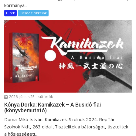
kormánya...
Hírek
Kiemelt cikkeink
2026. június 25. csütörtök
Kónya Dorka: Kamikazek – A Busidó fiai
(könyvbemutató)
Doma-Mikó István: Kamikazek. Szolnok 2024. RepTár
Szolnok Nkft, 263 oldal „Tisztelitek a bátorságot, tisztelitek
a hősiességet!...