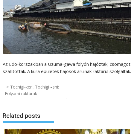
Az Edo-korszakiban a Uzuma-gawa folyón hajóztak, csomagot
szállítottak. A kura épületek hajósok áruinak raktárul szolgáltak.
B
Tochigi-ken, Tochigi –shi:
e
Folyami raktárak
j
e
Related posts
g
y
z