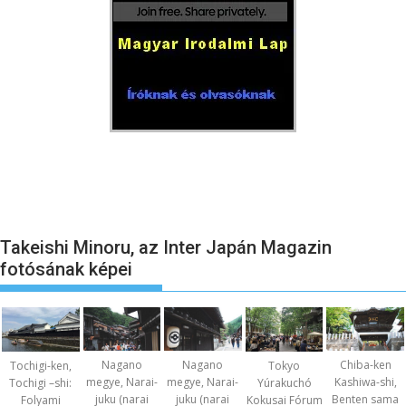
Takeishi Minoru, az Inter Japán Magazin
fotósának képei
Nagano
Nagano
Chiba-ken
Tochigi-ken,
Tokyo
megye, Narai-
megye, Narai-
Kashiwa-shi,
Tochigi –shi:
Yúrakuchó
juku (narai
juku (narai
Benten sama
Folyami
Kokusai Fórum