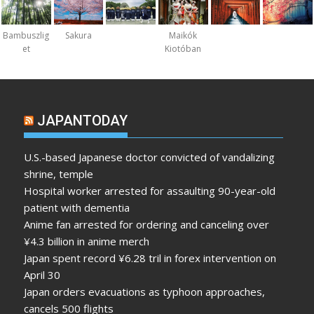
Bambuszlig
Sakura
Maikók
et
Kiotóban
JAPANTODAY
U.S.-based Japanese doctor convicted of vandalizing
shrine, temple
Hospital worker arrested for assaulting 90-year-old
patient with dementia
Anime fan arrested for ordering and canceling over
¥4.3 billion in anime merch
Japan spent record ¥6.28 tril in forex intervention on
April 30
Japan orders evacuations as typhoon approaches,
cancels 500 flights