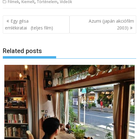
,
,
,
Filmek
Kiemelt
Történelem
Videók
B
Egy gésa
Azumi (japán akciófilm
e
emlékiratai (teljes film)
2003)
j
e
Related posts
g
y
z
é
s
n
a
v
i
g
á