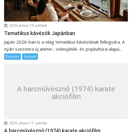
c
i
ó
2026. június 19. péntek
Tematikus kávézók Japánban
Japán 2026-ban is a világ tematikus kávézóinak fellegvára. A
nyári szezonra új anime‑, videojáték‑ és popkultúra‑alapú...
Életmód
Kiemelt
A harcművésznő (1974) karate
akciófilm
2026. június 17. szerda
A harcművésznő (1974) karate akciófilm