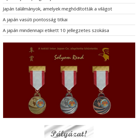
Japán találmányok, amelyek meghódították a világot
A japán vasúti pontosság titkai
A japán mindennapi etikett 10 jellegzetes szokása