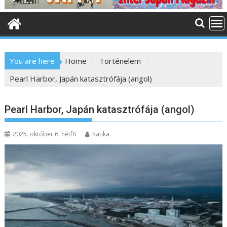
o
n
t
e
n
You are here
Home
Történelem
t
Pearl Harbor, Japán katasztrófája (angol)
Pearl Harbor, Japán katasztrófája (angol)
2025. október 6. hétfő
Katika