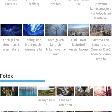
szállás)
szállás)
(Kawano
raktárak
tér
kamisama jinja
= a Folyó-Isten
szentélye.)
Tochigi-ken,
Tochigi-ken,
Tochigi-ken,
I-link Town
Saitama-ken,
Moni-machi,
Moni-machi,
Sano-shi,
kilátóból
Saitama-shi,.
nisumata fa
nisumata fa
Mikamoyama-
készült látkép
Ónmiya. Dai-2
kóen
Kóen. Shidare-
ume fa
Fotók
Aranypavilo
Esős nap
n
Tokióban