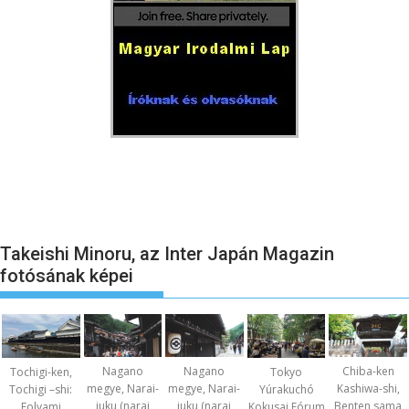
Takeishi Minoru, az Inter Japán Magazin
fotósának képei
Nagano
Nagano
Chiba-ken
Tochigi-ken,
Tokyo
megye, Narai-
megye, Narai-
Kashiwa-shi,
Tochigi –shi:
Yúrakuchó
juku (narai
juku (narai
Benten sama
Folyami
Kokusai Fórum