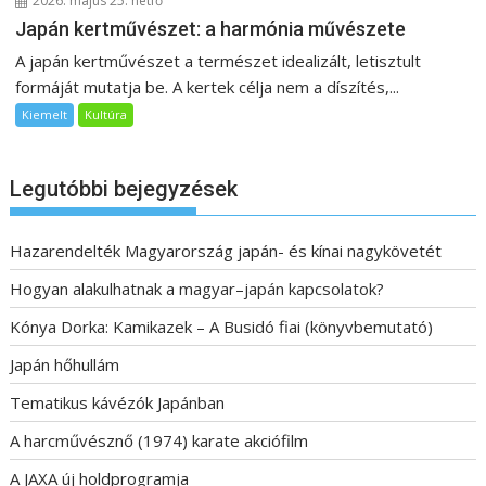
2026. május 25. hétfő
Japán kertművészet: a harmónia művészete
A japán kertművészet a természet idealizált, letisztult
formáját mutatja be. A kertek célja nem a díszítés,...
Kiemelt
Kultúra
Legutóbbi bejegyzések
Hazarendelték Magyarország japán- és kínai nagykövetét
Hogyan alakulhatnak a magyar–japán kapcsolatok?
Kónya Dorka: Kamikazek – A Busidó fiai (könyvbemutató)
Japán hőhullám
Tematikus kávézók Japánban
A harcművésznő (1974) karate akciófilm
A JAXA új holdprogramja