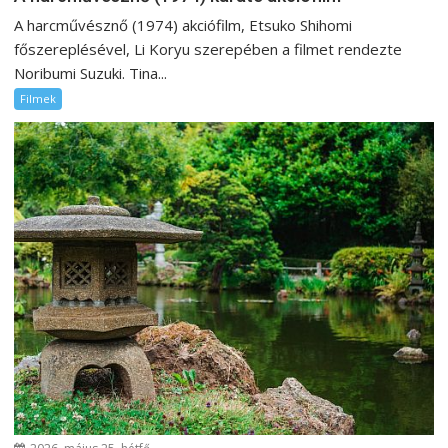
A harcművésznő (1974) akciófilm, Etsuko Shihomi
főszereplésével, Li Koryu szerepében a filmet rendezte
Noribumi Suzuki. Tina...
Filmek