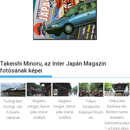
Takeishi Minoru, az Inter Japán Magazin
fotósának képei
Nagano
Nagano
Chiba-ken
Tochigi-ken,
Tokyo
megye, Narai-
megye, Narai-
Kashiwa-shi,
Tochigi –shi:
Yúrakuchó
juku (narai
juku (narai
Benten sama
Folyami
Kokusai Fórum
szállás)
szállás)
(Kawano
raktárak
tér
kamisama jinja
= a Folyó-Isten