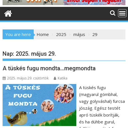
o
n
t
e
n
You are here
Home
2025
május
29
t
Nap:
2025. május 29.
A tüskés fugu mondta…megmondta
2025. május 29. csütörtök
Katika
A tüskés fugu
(magyarul gömbhal,
vagy golyváshal) furcsa
jószág. Egész testét
apró tüskék borítják,
és ha dühbe gurul,