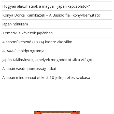
Hogyan alakulhatnak a magyar–japán kapcsolatok?
Kónya Dorka: Kamikazek – A Busidó fiai (könyvbemutató)
Japán hőhullám
Tematikus kávézók Japánban
A harcművésznő (1974) karate akciófilm
A JAXA új holdprogramja
Japán találmányok, amelyek meghódították a világot
A japán vasúti pontosság titkai
A japán mindennapi etikett 10 jellegzetes szokása