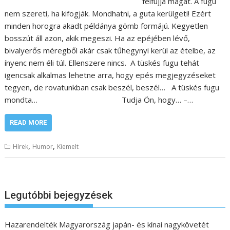
felfújja magát. A fugu
nem szereti, ha kifogják. Mondhatni, a guta kerülgeti! Ezért
minden horogra akadt példánya gömb formájú. Kegyetlen
bosszút áll azon, akik megeszi. Ha az epéjében lévő,
bivalyerős méregből akár csak tűhegynyi kerül az ételbe, az
ínyenc nem éli túl. Ellenszere nincs. A tüskés fugu tehát
igencsak alkalmas lehetne arra, hogy epés megjegyzéseket
tegyen, de rovatunkban csak beszél, beszél… A tüskés fugu
mondta… Tudja Ön, hogy… –…
READ MORE
,
,
Hírek
Humor
Kiemelt
Legutóbbi bejegyzések
Hazarendelték Magyarország japán- és kínai nagykövetét