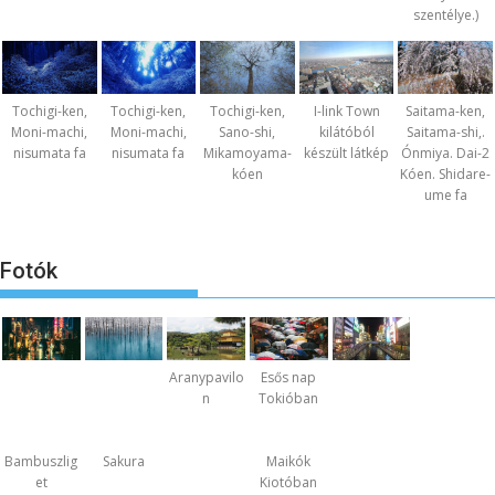
szentélye.)
Tochigi-ken,
Tochigi-ken,
Tochigi-ken,
I-link Town
Saitama-ken,
Moni-machi,
Moni-machi,
Sano-shi,
kilátóból
Saitama-shi,.
nisumata fa
nisumata fa
Mikamoyama-
készült látkép
Ónmiya. Dai-2
kóen
Kóen. Shidare-
ume fa
Fotók
Aranypavilo
Esős nap
n
Tokióban
Bambuszlig
Sakura
Maikók
et
Kiotóban