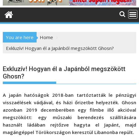
o
n
t
e
n
You are here
Home
t
Exkluzív! Hogyan él a Japánból megszökött Ghosn?
Exkluzív! Hogyan él a Japánból megszökött
Ghosn?
A japán hatóságok 2018-ban tartóztatták le pénzügyi
visszaélések vádjával, és házi őrizetbe helyezték. Ghosn
azonban 2019 decemberében egy filmbe illő akcióval
megszökött: egy műszaki berendezés szállítására
használt ládában rejtőzve hagyta el Japánt, majd
magángéppel Törökországon keresztül Libanonba repült.