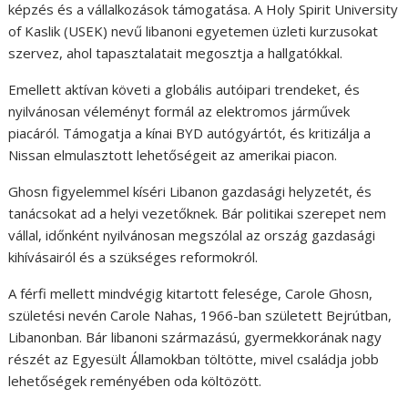
képzés és a vállalkozások támogatása. A Holy Spirit University
of Kaslik (USEK) nevű libanoni egyetemen üzleti kurzusokat
szervez, ahol tapasztalatait megosztja a hallgatókkal.
Emellett aktívan követi a globális autóipari trendeket, és
nyilvánosan véleményt formál az elektromos járművek
piacáról. Támogatja a kínai BYD autógyártót, és kritizálja a
Nissan elmulasztott lehetőségeit az amerikai piacon.
Ghosn figyelemmel kíséri Libanon gazdasági helyzetét, és
tanácsokat ad a helyi vezetőknek. Bár politikai szerepet nem
vállal, időnként nyilvánosan megszólal az ország gazdasági
kihívásairól és a szükséges reformokról.
A férfi mellett mindvégig kitartott felesége, Carole Ghosn,
születési nevén Carole Nahas, 1966-ban született Bejrútban,
Libanonban. Bár libanoni származású, gyermekkorának nagy
részét az Egyesült Államokban töltötte, mivel családja jobb
lehetőségek reményében oda költözött.