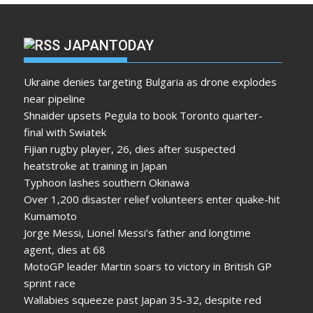
JAPANTODAY
Ukraine denies targeting Bulgaria as drone explodes
near pipeline
Shnaider upsets Pegula to book Toronto quarter-
final with Swiatek
Fijian rugby player, 26, dies after suspected
heatstroke at training in Japan
Typhoon lashes southern Okinawa
Over 1,200 disaster relief volunteers enter quake-hit
Kumamoto
Jorge Messi, Lionel Messi’s father and longtime
agent, dies at 68
MotoGP leader Martin soars to victory in British GP
sprint race
Wallabies squeeze past Japan 35-32, despite red