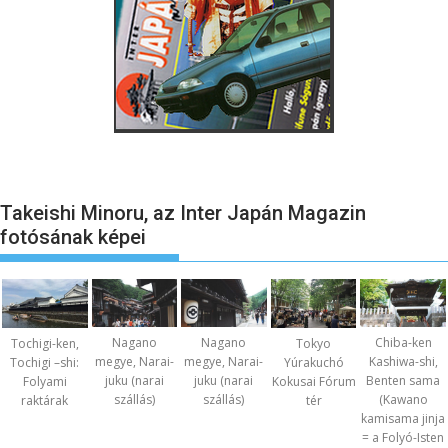
Takeishi Minoru, az Inter Japán Magazin
fotósának képei
Nagano
Nagano
Chiba-ken
Tochigi-ken,
Tokyo
megye, Narai-
megye, Narai-
Kashiwa-shi,
Tochigi –shi:
Yúrakuchó
juku (narai
juku (narai
Benten sama
Folyami
Kokusai Fórum
szállás)
szállás)
(Kawano
raktárak
tér
kamisama jinja
= a Folyó-Isten