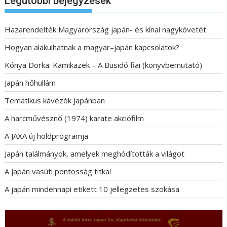
Legutóbbi bejegyzések
Hazarendelték Magyarország japán- és kínai nagykövetét
Hogyan alakulhatnak a magyar–japán kapcsolatok?
Kónya Dorka: Kamikazek – A Busidó fiai (könyvbemutató)
Japán hőhullám
Tematikus kávézók Japánban
A harcművésznő (1974) karate akciófilm
A JAXA új holdprogramja
Japán találmányok, amelyek meghódították a világot
A japán vasúti pontosság titkai
A japán mindennapi etikett 10 jellegzetes szokása