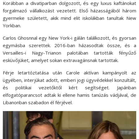
Korábban a divatiparban dolgozott, és egy luxus kaftánokat
forgalmazó vállalkozást vezetett. Első házasságából három
gyermeke született, akik mind elit iskolákban tanultak New
Yorkban.
Carlos Ghosnnal egy New York-i gálán találkozott, és gyorsan
egymásba szerettek. 2016-ban házasodtak össze, és a
Versailles-i Nagy-Trianon palotában tartották fényűző
esküvőjüket, amelyet sokan extravagánsnak tartottak.
Férje letartóztatása után Carole aktívan kampányolt az
ügyében, interjúkat adott, emberi jogi ügyvédekkel konzultált,
és politikai vezetőktől kért segítséget. Japánban
elfogatóparancsot adtak ki ellene hamis tanúzás vádjával, de
Libanonban szabadon él férjével.