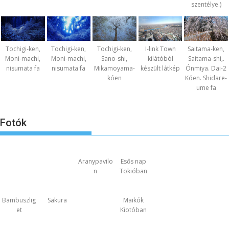
szentélye.)
Tochigi-ken,
Tochigi-ken,
Tochigi-ken,
I-link Town
Saitama-ken,
Moni-machi,
Moni-machi,
Sano-shi,
kilátóból
Saitama-shi,.
nisumata fa
nisumata fa
Mikamoyama-
készült látkép
Ónmiya. Dai-2
kóen
Kóen. Shidare-
ume fa
Fotók
Aranypavilo
Esős nap
n
Tokióban
Bambuszlig
Sakura
Maikók
et
Kiotóban