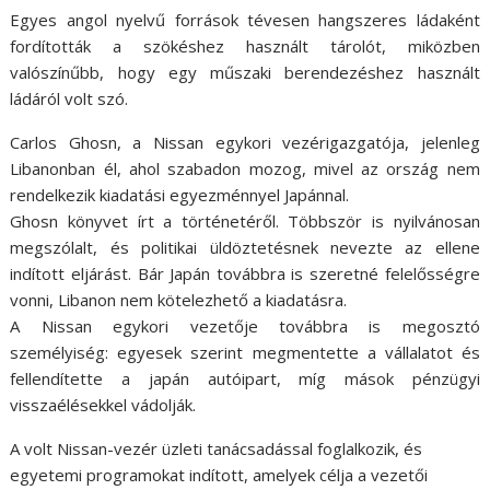
Egyes angol nyelvű források tévesen hangszeres ládaként
fordították a szökéshez használt tárolót, miközben
valószínűbb, hogy egy műszaki berendezéshez használt
ládáról volt szó.
Carlos Ghosn, a Nissan egykori vezérigazgatója, jelenleg
Libanonban él, ahol szabadon mozog, mivel az ország nem
rendelkezik kiadatási egyezménnyel Japánnal.
Ghosn könyvet írt a történetéről. Többször is nyilvánosan
megszólalt, és politikai üldöztetésnek nevezte az ellene
indított eljárást. Bár Japán továbbra is szeretné felelősségre
vonni, Libanon nem kötelezhető a kiadatásra.
A Nissan egykori vezetője továbbra is megosztó
személyiség: egyesek szerint megmentette a vállalatot és
fellendítette a japán autóipart, míg mások pénzügyi
visszaélésekkel vádolják.
A volt Nissan-vezér üzleti tanácsadással foglalkozik, és
egyetemi programokat indított, amelyek célja a vezetői