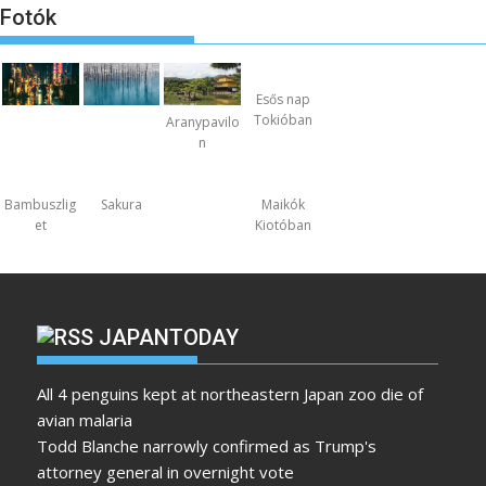
Fotók
Esős nap
Tokióban
Aranypavilo
n
Bambuszlig
Sakura
Maikók
et
Kiotóban
JAPANTODAY
All 4 penguins kept at northeastern Japan zoo die of
avian malaria
Todd Blanche narrowly confirmed as Trump's
attorney general in overnight vote