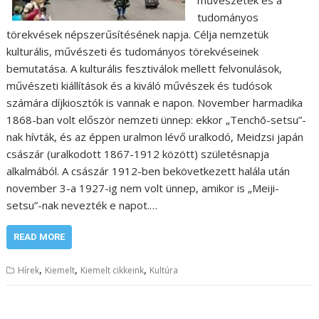
művészetek és a
tudományos
törekvések népszerűsítésének napja. Célja nemzetük
kulturális, művészeti és tudományos törekvéseinek
bemutatása. A kulturális fesztiválok mellett felvonulások,
művészeti kiállítások és a kiváló művészek és tudósok
számára díjkiosztók is vannak e napon. November harmadika
1868-ban volt először nemzeti ünnep: ekkor „Tenchō-setsu”-
nak hívták, és az éppen uralmon lévő uralkodó, Meidzsi japán
császár (uralkodott 1867-1912 között) születésnapja
alkalmából. A császár 1912-ben bekövetkezett halála után
november 3-a 1927-ig nem volt ünnep, amikor is „Meiji-
setsu”-nak nevezték e napot.…
READ MORE
,
,
,
Hírek
Kiemelt
Kiemelt cikkeink
Kultúra