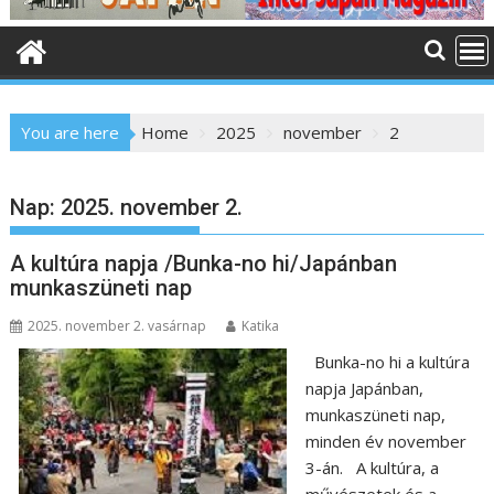
o
n
t
e
n
You are here
Home
2025
november
2
t
Nap:
2025. november 2.
A kultúra napja /Bunka-no hi/Japánban
munkaszüneti nap
2025. november 2. vasárnap
Katika
Bunka-no hi a kultúra
napja Japánban,
munkaszüneti nap,
minden év november
3-án. A kultúra, a