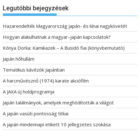
Legutóbbi bejegyzések
Hazarendelték Magyarország japán- és kínai nagykövetét
Hogyan alakulhatnak a magyar–japán kapcsolatok?
Kónya Dorka: Kamikazek – A Busidó fiai (könyvbemutató)
Japán hőhullám
Tematikus kávézók Japánban
A harcművésznő (1974) karate akciófilm
A JAXA új holdprogramja
Japán találmányok, amelyek meghódították a világot
A japán vasúti pontosság titkai
A japán mindennapi etikett 10 jellegzetes szokása