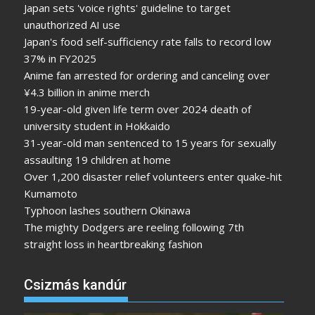
Japan sets 'voice rights' guideline to target
unauthorized AI use
Japan's food self-sufficiency rate falls to record low
37% in FY2025
Anime fan arrested for ordering and canceling over
¥4.3 billion in anime merch
19-year-old given life term over 2024 death of
university student in Hokkaido
31-year-old man sentenced to 15 years for sexually
assaulting 19 children at home
Over 1,200 disaster relief volunteers enter quake-hit
Kumamoto
Typhoon lashes southern Okinawa
The mighty Dodgers are reeling following 7th
straight loss in heartbreaking fashion
Csizmás kandúr