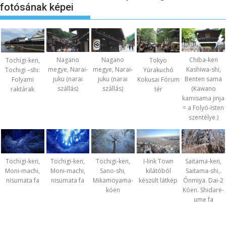
fotósának képei
Nagano
Nagano
Chiba-ken
Tochigi-ken,
Tokyo
megye, Narai-
megye, Narai-
Kashiwa-shi,
Tochigi –shi:
Yúrakuchó
juku (narai
juku (narai
Benten sama
Folyami
Kokusai Fórum
szállás)
szállás)
(Kawano
raktárak
tér
kamisama jinja
= a Folyó-Isten
szentélye.)
Tochigi-ken,
Tochigi-ken,
Tochigi-ken,
I-link Town
Saitama-ken,
Moni-machi,
Moni-machi,
Sano-shi,
kilátóból
Saitama-shi,.
nisumata fa
nisumata fa
Mikamoyama-
készült látkép
Ónmiya. Dai-2
kóen
Kóen. Shidare-
ume fa