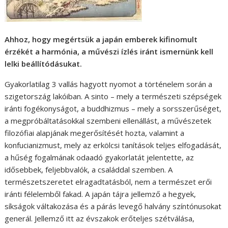
Ahhoz, hogy megértsük a japán emberek kifinomult
érzékét a harmónia, a művészi ízlés iránt ismernünk kell
lelki beállítódásukat.
Gyakorlatilag 3 vallás hagyott nyomot a történelem során a
szigetország lakóiban. A sinto – mely a természeti szépségek
iránti fogékonyságot, a buddhizmus – mely a sorsszerűséget,
a megpróbáltatásokkal szembeni ellenállást, a művészetek
filozófiai alapjának megerősítését hozta, valamint a
konfucianizmust, mely az erkölcsi tanítások teljes elfogadását,
a hűség fogalmának odaadó gyakorlatát jelentette, az
idősebbek, feljebbvalók, a családdal szemben. A
természetszeretet elragadtatásból, nem a természet erői
iránti félelemből fakad. A japán tájra jellemző a hegyek,
síkságok váltakozása és a párás levegő halvány színtónusokat
generál. Jellemző itt az évszakok erőteljes szétválása,