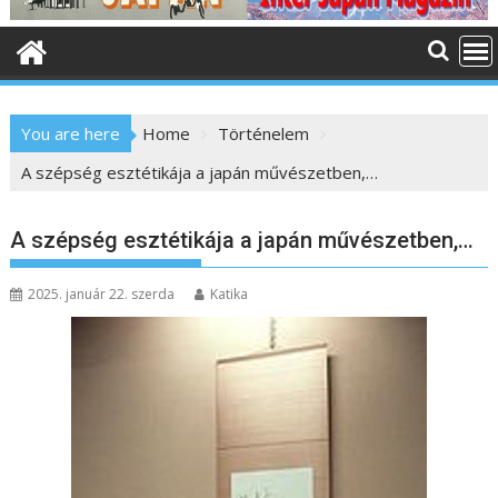
o
n
t
e
n
You are here
Home
Történelem
t
A szépség esztétikája a japán művészetben,…
A szépség esztétikája a japán művészetben,…
2025. január 22. szerda
Katika