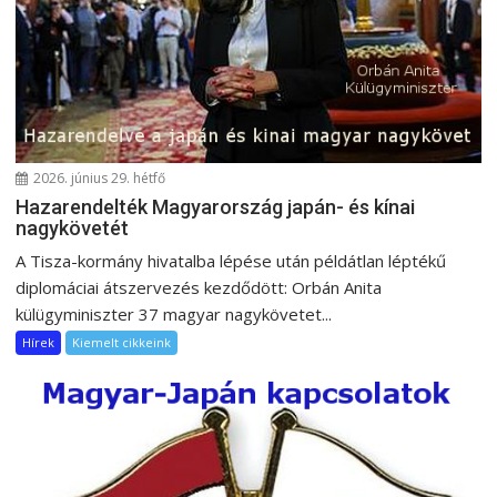
g
á
c
i
ó
2026. június 29. hétfő
Hazarendelték Magyarország japán- és kínai
nagykövetét
A Tisza-kormány hivatalba lépése után példátlan léptékű
diplomáciai átszervezés kezdődött: Orbán Anita
külügyminiszter 37 magyar nagykövetet...
Hírek
Kiemelt cikkeink