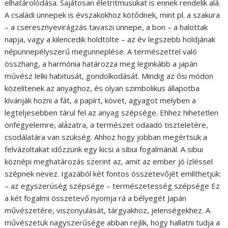
elhatárolódása. Sajátosan életritmusukat is ennek rendelik alá.
A családi ünnepek is évszakokhoz kötődnek, mint pl. a szakura
– a cseresznyevirágzás tavaszi ünnepe, a bon – a halottak
napja, vagy a kilencedik holdtölte – az év legszebb holdjának
népünnepélyszerű megünneplése. A természettel való
összhang, a harmónia határozza meg leginkább a japán
művész lelki habitusát, gondolkodását. Mindig az ősi módon
közelítenek az anyaghoz, és olyan szimbolikus állapotba
kívánják hozni a fát, a papírt, követ, agyagot melyben a
legteljesebben tárul fel az anyag szépsége. Ehhez hihetetlen
önfegyelemre, alázatra, a természet odaadó tiszteletére,
csodálatára van szükség. Ahhoz hogy jobban megértsük a
felvázoltakat időzzünk egy kicsi a sibui fogalmánál. A sibui
köznépi meghatározás szerint az, amit az ember jó ízléssel
szépnek nevez. Igazából két fontos összetevőjét említhetjük:
– az egyszerúség szépsége – természetesség szépsége Ez
a két fogalmi összetevő nyomja rá a bélyegét Japán
művészetére, viszonyulását, tárgyakhoz, jelenségekhez. A
művészetük nagyszerűsége abban rejlik, hogy hallatni tudja a