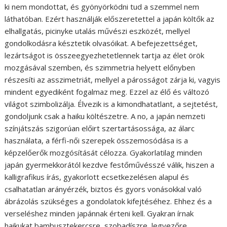
ki nem mondottat, és gyönyörködni tud a szemmel nem
láthatóban. Ezért használják előszeretettel a japán költők az
elhallgatás, picinyke utalás művészi eszközét, mellyel
gondolkodásra késztetik olvasóikat. A befejezettséget,
lezártságot is összeegyezhetetlennek tartja az élet örök
mozgásával szemben, és szimmetria helyett előnyben
részesíti az asszimetriát, mellyel a párosságot zárja ki, vagyis
mindent egyediként fogalmaz meg. Ezzel az élő és változó
világot szimbolizálja. Élvezik is a kimondhatatlant, a sejtetést,
gondoljunk csak a haiku költészetre. A no, a japán nemzeti
színjátszás szigorúan előirt szertartásossága, az álarc
használata, a férfi-női szerepek összemosódása is a
képzelőerők mozgósítását célozza. Gyakorlatilag minden
japán gyermekkorától kezdve festőművésszé válik, hiszen a
kalligrafikus írás, gyakorlott ecsetkezelésen alapul és
csalhatatlan arányérzék, biztos és gyors vonásokkal való
ábrázolás szükséges a gondolatok kifejtéséhez. Ehhez és a
verseléshez minden japánnak érteni kell. Gyakran írnak
haikukat bambusztekercsre, szobadíszre, legyezőre,