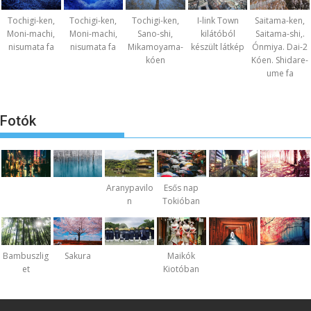
Tochigi-ken,
Tochigi-ken,
Tochigi-ken,
I-link Town
Saitama-ken,
Moni-machi,
Moni-machi,
Sano-shi,
kilátóból
Saitama-shi,.
nisumata fa
nisumata fa
Mikamoyama-
készült látkép
Ónmiya. Dai-2
kóen
Kóen. Shidare-
ume fa
Fotók
Aranypavilo
Esős nap
n
Tokióban
Bambuszlig
Sakura
Maikók
et
Kiotóban