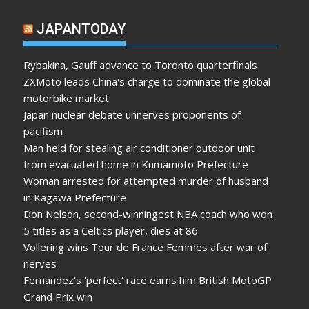
JAPANTODAY
Rybakina, Gauff advance to Toronto quarterfinals
ZXMoto leads China's charge to dominate the global
motorbike market
Japan nuclear debate unnerves proponents of
pacifism
Man held for stealing air conditioner outdoor unit
from evacuated home in Kumamoto Prefecture
Woman arrested for attempted murder of husband
in Kagawa Prefecture
Don Nelson, second-winningest NBA coach who won
5 titles as a Celtics player, dies at 86
Vollering wins Tour de France Femmes after war of
nerves
Fernandez's 'perfect' race earns him British MotoGP
Grand Prix win