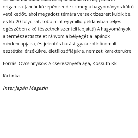
origamira. Január közepén rendezik meg a hagyományos költői
vetélkedőt, ahol megadott témára versek tízezreit küldik be,
és kb 20 folyóirat, több mint egymillió példányban teljes
egészében a költészetnek szenteli lapjait.(!) A hagyományok,
a természettisztelet rányomja bélyegét a japánok
mindennapjaira, és jelentős hatást gyakorol kifinomult
esztétikai érzékükre, életfilozófiájukra, nemzeti karakterükre.
Forrás: Ovcsinnyikov: A cseresznyefa ága, Kossuth Kk.
Katinka
Inter Japán Magazin