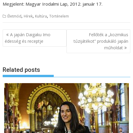
Megjelent: Magyar Irodalmi Lap, 2012. január 17.
,
,
,
Életmód
Hírek
Kultúra
Történelem
B
A japán Daigaku Imo
Fellőték a „kozmikus
e
édesség és receptje
tűzijátékot” produkáló japán
műholdat
j
e
g
Related posts
y
z
é
s
n
a
v
i