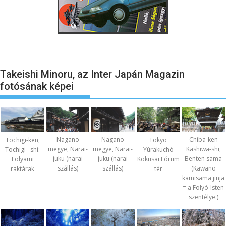
Takeishi Minoru, az Inter Japán Magazin
fotósának képei
Nagano
Nagano
Chiba-ken
Tochigi-ken,
Tokyo
megye, Narai-
megye, Narai-
Kashiwa-shi,
Tochigi –shi:
Yúrakuchó
juku (narai
juku (narai
Benten sama
Folyami
Kokusai Fórum
szállás)
szállás)
(Kawano
raktárak
tér
kamisama jinja
= a Folyó-Isten
szentélye.)