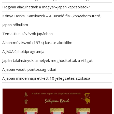
Hogyan alakulhatnak a magyar–japán kapcsolatok?
Kónya Dorka: Kamikazek – A Busidó fiai (könyvbemutató)
Japán hőhullám
Tematikus kávézók Japánban
A harcművésznő (1974) karate akciófilm
A JAXA új holdprogramja
Japán találmányok, amelyek meghódították a világot
A japán vasúti pontosság titkai
A japán mindennapi etikett 10 jellegzetes szokása