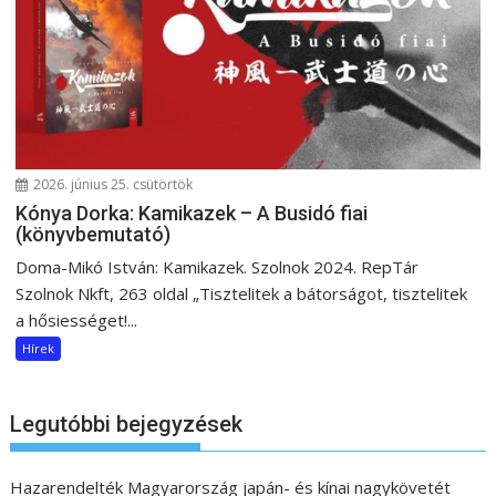
2026. június 25. csütörtök
Kónya Dorka: Kamikazek – A Busidó fiai
(könyvbemutató)
Doma-Mikó István: Kamikazek. Szolnok 2024. RepTár
Szolnok Nkft, 263 oldal „Tisztelitek a bátorságot, tisztelitek
a hősiességet!...
Hírek
Legutóbbi bejegyzések
Hazarendelték Magyarország japán- és kínai nagykövetét