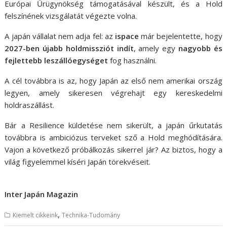
Európai Űrügynökség támogatásával készült, és a Hold
felszínének vizsgálatát végezte volna.
A japán vállalat nem adja fel: az
ispace
már bejelentette, hogy
2027-ben újabb holdmissziót indít
, amely egy
nagyobb és
fejlettebb leszállóegységet
fog használni.
A cél továbbra is az, hogy Japán az első nem amerikai ország
legyen, amely sikeresen végrehajt egy kereskedelmi
holdraszállást.
Bár a Resilience küldetése nem sikerült, a japán űrkutatás
továbbra is ambiciózus terveket sző a Hold meghódítására.
Vajon a következő próbálkozás sikerrel jár? Az biztos, hogy a
világ figyelemmel kíséri Japán törekvéseit.
Inter Japán Magazin
,
Kiemelt cikkeink
Technika-Tudomány