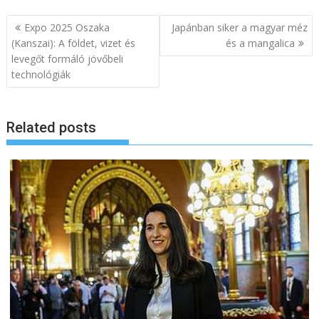
B
Expo 2025 Oszaka
Japánban siker a magyar méz
e
(Kanszai): A földet, vizet és
és a mangalica
levegőt formáló jövőbeli
j
technológiák
e
g
y
Related posts
z
é
s
n
a
v
i
g
á
c