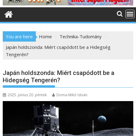
o
n
t
e
n
You are here
Home
Technika-Tudomány
t
Japán holdszonda: Miért csapódott be a Hidegség
Tengerén?
Japán holdszonda: Miért csapódott be a
Hidegség Tengerén?
2025. június 20. péntek
Doma-Mikó István