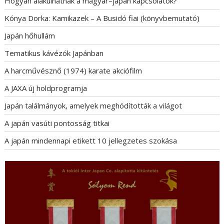
Hogyan alakulhatnak a magyar–japán kapcsolatok?
Kónya Dorka: Kamikazek – A Busidó fiai (könyvbemutató)
Japán hőhullám
Tematikus kávézók Japánban
A harcművésznő (1974) karate akciófilm
A JAXA új holdprogramja
Japán találmányok, amelyek meghódították a világot
A japán vasúti pontosság titkai
A japán mindennapi etikett 10 jellegzetes szokása