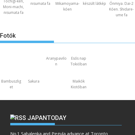
Tochigi-ken,
nisumata fa
Mikamoyama-
készült látkép
Ónmiya. Dai-2
Moni-machi,
kóen
Kóen. Shidare-
nisumata fa
ume fa
Fotók
Aranypavilo
Esős nap
n
Tokióban
Bambuszlig
Sakura
Maikók
et
Kiotóban
JAPANTODAY
No.1 Sabalenka and Pegula advance at Toronto