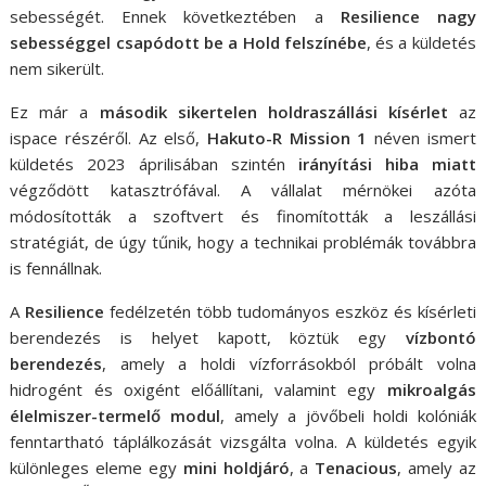
sebességét. Ennek következtében a
Resilience nagy
sebességgel csapódott be a Hold felszínébe
, és a küldetés
nem sikerült.
Ez már a
második sikertelen holdraszállási kísérlet
az
ispace részéről. Az első,
Hakuto-R Mission 1
néven ismert
küldetés 2023 áprilisában szintén
irányítási hiba miatt
végződött katasztrófával. A vállalat mérnökei azóta
módosították a szoftvert és finomították a leszállási
stratégiát, de úgy tűnik, hogy a technikai problémák továbbra
is fennállnak.
A
Resilience
fedélzetén több tudományos eszköz és kísérleti
berendezés is helyet kapott, köztük egy
vízbontó
berendezés
, amely a holdi vízforrásokból próbált volna
hidrogént és oxigént előállítani, valamint egy
mikroalgás
élelmiszer-termelő modul
, amely a jövőbeli holdi kolóniák
fenntartható táplálkozását vizsgálta volna. A küldetés egyik
különleges eleme egy
mini holdjáró
, a
Tenacious
, amely az