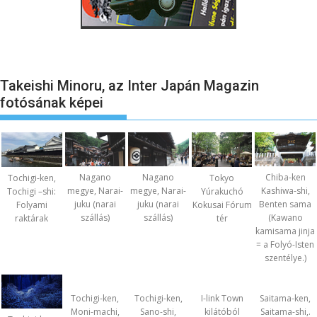
Takeishi Minoru, az Inter Japán Magazin
fotósának képei
Nagano
Nagano
Chiba-ken
Tochigi-ken,
Tokyo
megye, Narai-
megye, Narai-
Kashiwa-shi,
Tochigi –shi:
Yúrakuchó
juku (narai
juku (narai
Benten sama
Folyami
Kokusai Fórum
szállás)
szállás)
(Kawano
raktárak
tér
kamisama jinja
= a Folyó-Isten
szentélye.)
Tochigi-ken,
Tochigi-ken,
I-link Town
Saitama-ken,
Moni-machi,
Sano-shi,
kilátóból
Saitama-shi,.