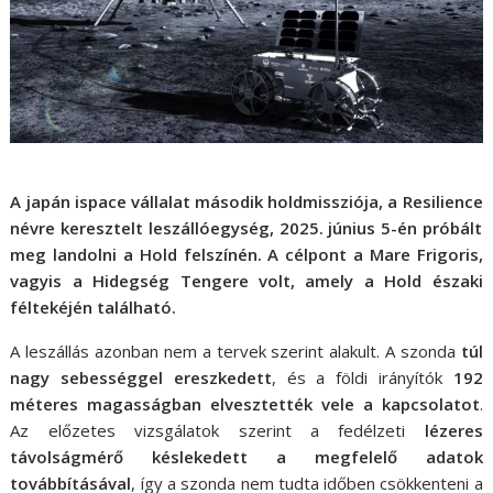
A japán
ispace
vállalat második holdmissziója, a
Resilience
névre keresztelt leszállóegység, 2025. június 5-én próbált
meg landolni a Hold felszínén. A célpont a
Mare Frigoris
,
vagyis a
Hidegség Tengere
volt, amely a Hold északi
féltekéjén található.
A leszállás azonban nem a tervek szerint alakult. A szonda
túl
nagy sebességgel ereszkedett
, és a földi irányítók
192
méteres magasságban elvesztették vele a kapcsolatot
.
Az előzetes vizsgálatok szerint a fedélzeti
lézeres
távolságmérő késlekedett a megfelelő adatok
továbbításával
, így a szonda nem tudta időben csökkenteni a