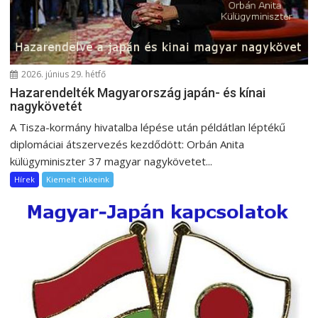
i
ó
2026. június 29. hétfő
Hazarendelték Magyarország japán- és kínai
nagykövetét
A Tisza-kormány hivatalba lépése után példátlan léptékű
diplomáciai átszervezés kezdődött: Orbán Anita
külügyminiszter 37 magyar nagykövetet...
Hírek
Kiemelt cikkeink