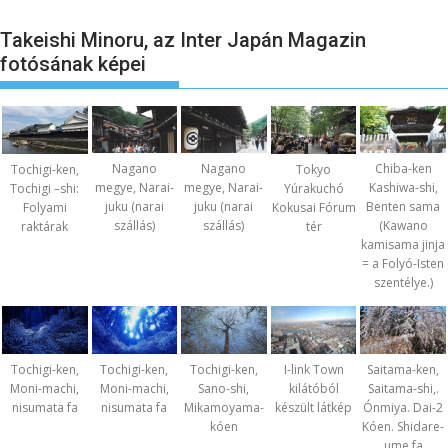
Takeishi Minoru, az Inter Japán Magazin
fotósának képei
Nagano
Nagano
Chiba-ken
Tochigi-ken,
Tokyo
megye, Narai-
megye, Narai-
Kashiwa-shi,
Tochigi –shi:
Yúrakuchó
juku (narai
juku (narai
Benten sama
Folyami
Kokusai Fórum
szállás)
szállás)
(Kawano
raktárak
tér
kamisama jinja
= a Folyó-Isten
szentélye.)
Tochigi-ken,
Tochigi-ken,
Tochigi-ken,
I-link Town
Saitama-ken,
Moni-machi,
Moni-machi,
Sano-shi,
kilátóból
Saitama-shi,.
nisumata fa
nisumata fa
Mikamoyama-
készült látkép
Ónmiya. Dai-2
kóen
Kóen. Shidare-
ume fa