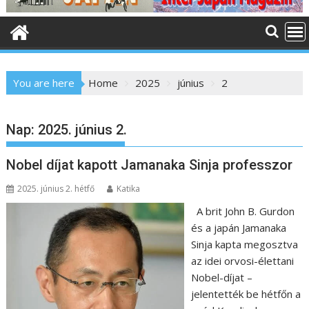
o
n
t
e
n
You are here
Home
2025
június
2
t
Nap:
2025. június 2.
Nobel díjat kapott Jamanaka Sinja professzor
2025. június 2. hétfő
Katika
A brit John B. Gurdon
és a japán Jamanaka
Sinja kapta megosztva
az idei orvosi-élettani
Nobel-díjat –
jelentették be hétfőn a