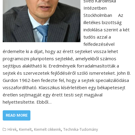
svéd Karolinska
Intézetben
Stockholmban Az
illetékes bizottság
indoklása szerint a két
tudós azzal a
felfedezésével
érdemelte ki a díjat, hogy az érett sejteket vissza lehet
programozni pluripotens sejtekké, amelyekből számos
sejttípus alakítható ki. Eredményeik forradalmasították a
sejtek és szervezetek fejlődéséről szóló ismereteket. John B.
Gurdon 1962-ben fedezte fel, hogy a sejtek specializálódása
visszafordítható. Klasszikus kísérletében egy békapetesejt
éretlen sejtmagját egy érett testi sejt magjával
helyettesítette. Ebből…
READ MORE
,
,
,
Hírek
Kiemelt
Kiemelt cikkeink
Technika-Tudomány