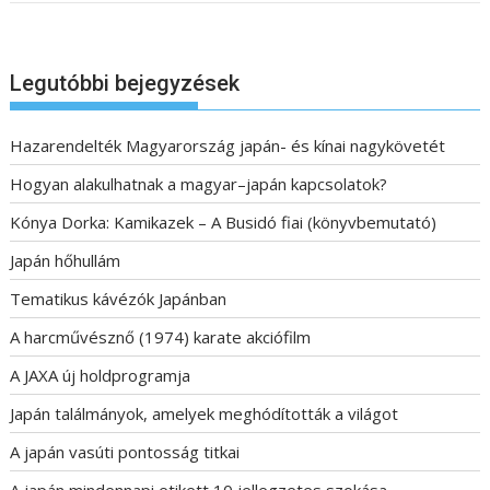
Legutóbbi bejegyzések
Hazarendelték Magyarország japán- és kínai nagykövetét
Hogyan alakulhatnak a magyar–japán kapcsolatok?
Kónya Dorka: Kamikazek – A Busidó fiai (könyvbemutató)
Japán hőhullám
Tematikus kávézók Japánban
A harcművésznő (1974) karate akciófilm
A JAXA új holdprogramja
Japán találmányok, amelyek meghódították a világot
A japán vasúti pontosság titkai
A japán mindennapi etikett 10 jellegzetes szokása