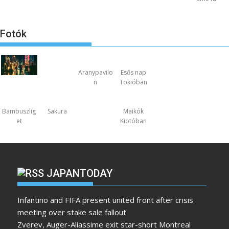
Fotók
Aranypavilo
Esős nap
n
Tokióban
Bambuszlig
Sakura
Maikók
et
Kiotóban
JAPANTODAY
Infantino and FIFA present united front after crisis
meeting over stake sale fallout
Zverev, Auger-Aliassime exit star-short Montreal