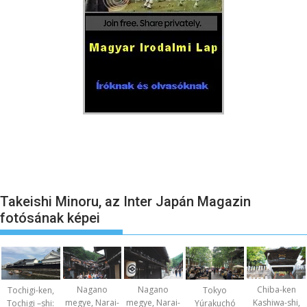
Takeishi Minoru, az Inter Japán Magazin
fotósának képei
Nagano
Nagano
Chiba-ken
Tochigi-ken,
Tokyo
megye, Narai-
megye, Narai-
Kashiwa-shi,
Tochigi –shi:
Yúrakuchó