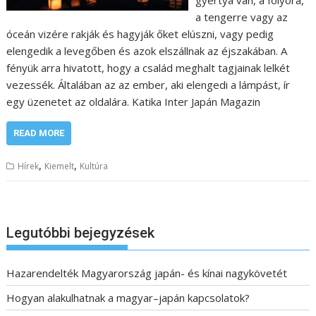
gyertya van, a folyóra,
a tengerre vagy az
óceán vizére rakják és hagyják őket elúszni, vagy pedig
elengedik a levegőben és azok elszállnak az éjszakában. A
fényük arra hivatott, hogy a család meghalt tagjainak lelkét
vezessék. Általában az az ember, aki elengedi a lámpást, ír
egy üzenetet az oldalára. Katika Inter Japán Magazin
READ MORE
,
,
Hírek
Kiemelt
Kultúra
Legutóbbi bejegyzések
Hazarendelték Magyarország japán- és kínai nagykövetét
Hogyan alakulhatnak a magyar–japán kapcsolatok?