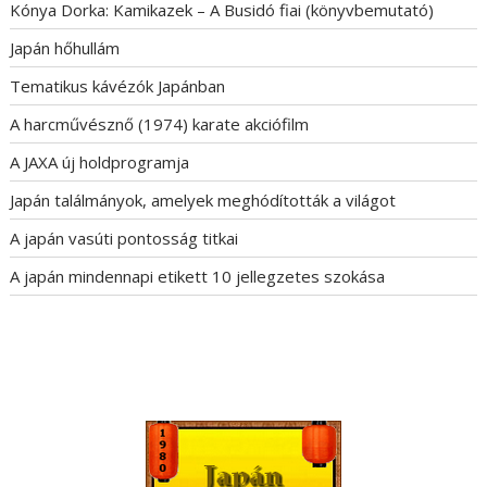
Kónya Dorka: Kamikazek – A Busidó fiai (könyvbemutató)
Japán hőhullám
Tematikus kávézók Japánban
A harcművésznő (1974) karate akciófilm
A JAXA új holdprogramja
Japán találmányok, amelyek meghódították a világot
A japán vasúti pontosság titkai
A japán mindennapi etikett 10 jellegzetes szokása