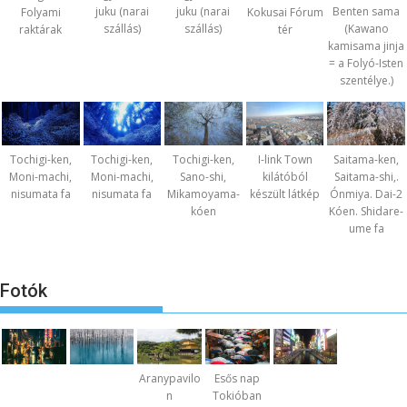
juku (narai
juku (narai
Benten sama
Folyami
Kokusai Fórum
szállás)
szállás)
(Kawano
raktárak
tér
kamisama jinja
= a Folyó-Isten
szentélye.)
Tochigi-ken,
Tochigi-ken,
Tochigi-ken,
I-link Town
Saitama-ken,
Moni-machi,
Moni-machi,
Sano-shi,
kilátóból
Saitama-shi,.
nisumata fa
nisumata fa
Mikamoyama-
készült látkép
Ónmiya. Dai-2
kóen
Kóen. Shidare-
ume fa
Fotók
Aranypavilo
Esős nap
n
Tokióban