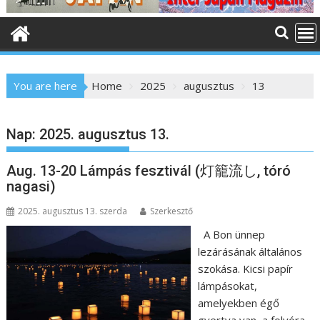
o
n
t
e
n
You are here
Home
2025
augusztus
13
t
Nap:
2025. augusztus 13.
Aug. 13-20 Lámpás fesztivál (灯籠流し, tóró
nagasi)
2025. augusztus 13. szerda
Szerkesztő
A Bon ünnep
lezárásának általános
szokása. Kicsi papír
lámpásokat,
amelyekben égő