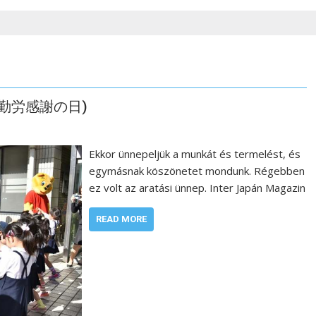
3
ja (勤労感謝の日)
Ekkor ünnepeljük a munkát és termelést, és
egymásnak köszönetet mondunk. Régebben
ez volt az aratási ünnep. Inter Japán Magazin
READ MORE