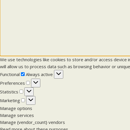
We use technologies like cookies to store and/or access device 
will allow us to process data such as browsing behavior or unique
F
Functional
Always active
u
P
Preferences
n
r
S
Statistics
c
e
t
M
Marketing
t
f
a
a
Manage options
i
e
t
r
Manage services
o
r
i
k
Manage {vendor_count} vendors
n
e
s
e
Read more about these purposes
a