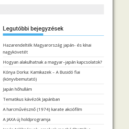
Legutóbbi bejegyzések
Hazarendelték Magyarország japán- és kínai
nagykövetét
Hogyan alakulhatnak a magyar–japán kapcsolatok?
Kónya Dorka: Kamikazek – A Busidó fiai
(könyvbemutató)
Japán hőhullám
Tematikus kávézók Japánban
A harcművésznő (1974) karate akciófilm
A JAXA új holdprogramja