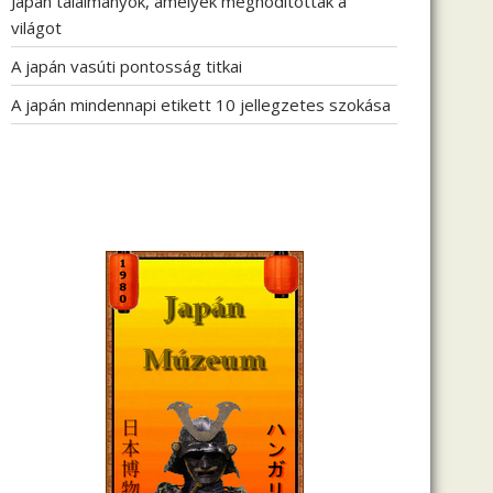
Japán találmányok, amelyek meghódították a
világot
A japán vasúti pontosság titkai
A japán mindennapi etikett 10 jellegzetes szokása