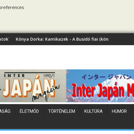
preferences
: Kamikazek - A Busidó fiai (könyvbemutató)
Japán hőhullám
ASÁG
ÉLETMÓD
TÖRTÉNELEM
KULTÚRA
HUMOR