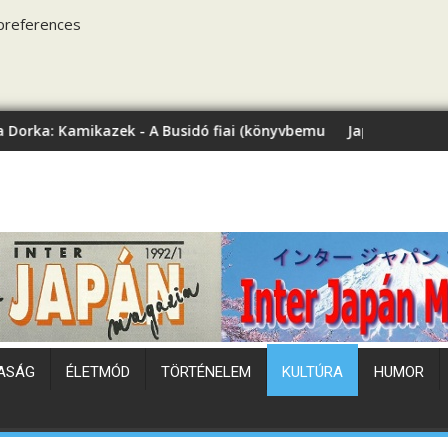
preferences
ek - A Busidó fiai (könyvbemutató)
Japán hőhullám
ASÁG
ÉLETMÓD
TÖRTÉNELEM
KULTÚRA
HUMOR