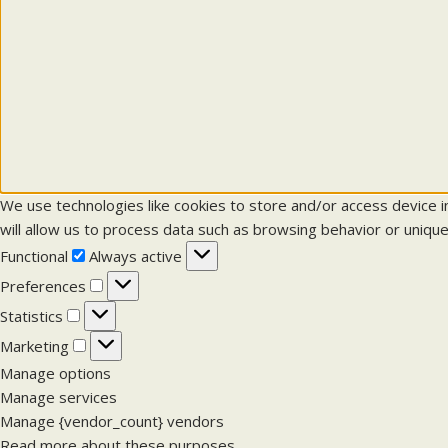
We use technologies like cookies to store and/or access device 
will allow us to process data such as browsing behavior or unique
F
Functional
Always active
u
P
Preferences
n
r
S
Statistics
c
e
t
M
Marketing
t
f
a
a
Manage options
i
e
t
r
Manage services
o
r
i
k
Manage {vendor_count} vendors
n
e
s
e
Read more about these purposes
a