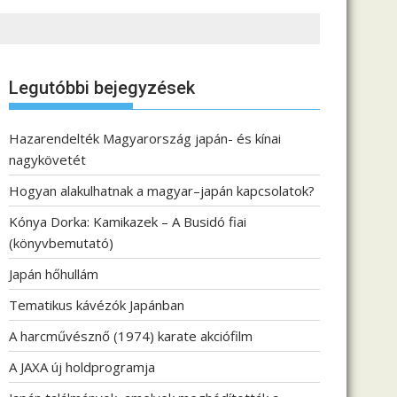
Legutóbbi bejegyzések
Hazarendelték Magyarország japán- és kínai
nagykövetét
Hogyan alakulhatnak a magyar–japán kapcsolatok?
Kónya Dorka: Kamikazek – A Busidó fiai
(könyvbemutató)
Japán hőhullám
Tematikus kávézók Japánban
A harcművésznő (1974) karate akciófilm
A JAXA új holdprogramja