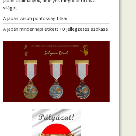
Japán találmányok, amelyek meghódították a
világot
A japán vasúti pontosság titkai
A japán mindennapi etikett 10 jellegzetes szokása