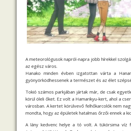
A meteorológusok napról-napra jobb hírekkel szolgá
az egész város.
Hanako minden évben izgatottan várta a Hanam
gyönyörködhessenek a természet és az élet széps
Tokió számos parkjában jártak már, de csak egyetle
körül öleli őket. Ez volt a Hamarikyu-kert, ahol a cs
városban. A kertet körülvevő felhőkarcolók nem nagy
mondta, hogy az épületek hatalmas őrzői ennek a kic
A lány kedvenc helye a tó volt. A tükörsima víz 