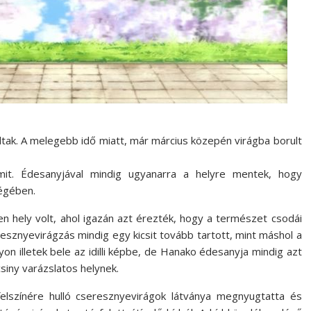
ltak. A melegebb idő miatt, már március közepén virágba borult
it. Édesanyjával mindig ugyanarra a helyre mentek, hogy
égében.
n hely volt, ahol igazán azt érezték, hogy a természet csodái
eresznyevirágzás mindig egy kicsit tovább tartott, mint máshol a
on illetek bele az idilli képbe, de Hanako édesanyja mindig azt
siny varázslatos helynek.
felszínére hulló cseresznyevirágok látványa megnyugtatta és