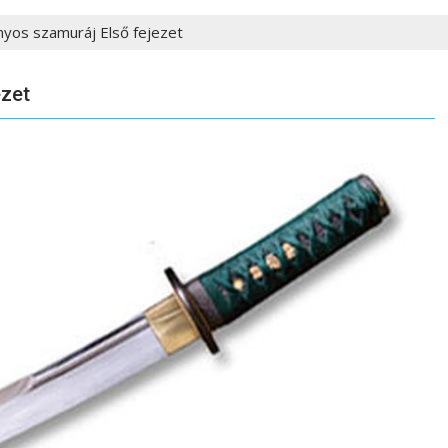
nyos szamuráj Első fejezet
ezet