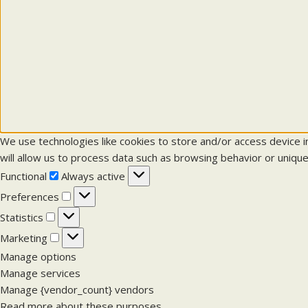
We use technologies like cookies to store and/or access device 
will allow us to process data such as browsing behavior or unique
F
Functional
Always active
u
P
Preferences
n
r
S
Statistics
c
e
t
M
Marketing
t
f
a
a
Manage options
i
e
t
r
Manage services
o
r
i
k
Manage {vendor_count} vendors
n
e
s
e
Read more about these purposes
a