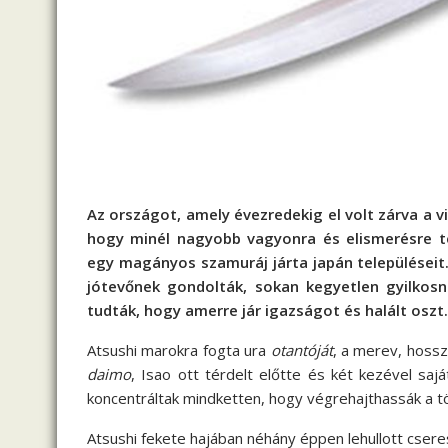
Az országot, amely évezredekig el volt zárva a vi
hogy minél nagyobb vagyonra és elismerésre t
egy magányos szamuráj járta japán települései
jótevőnek gondolták, sokan kegyetlen gyilkosn
tudták, hogy amerre jár igazságot és halált osz
Atsushi marokra fogta ura
otantóját
, a merev, hossz
daimo
, Isao ott térdelt előtte és két kezével sajá
koncentráltak mindketten, hogy végrehajthassák a 
Atsushi fekete hajában néhány éppen lehullott cseres