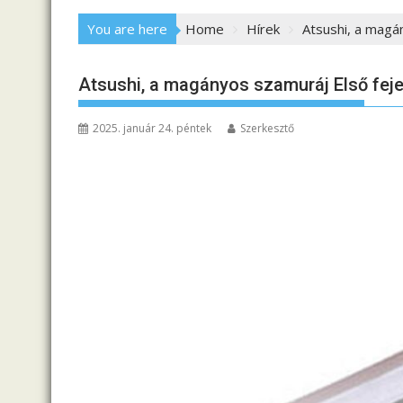
You are here
Home
Hírek
Atsushi, a magá
Atsushi, a magányos szamuráj Első fej
2025. január 24. péntek
Szerkesztő