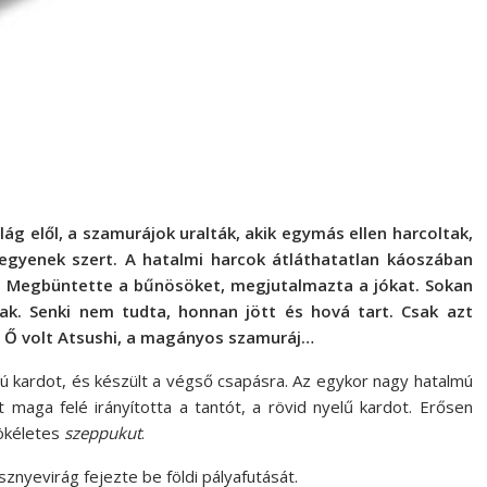
lág elől, a szamurájok uralták, akik egymás ellen harcoltak,
egyenek szert. A hatalmi harcok átláthatatlan káoszában
t. Megbüntette a bűnösöket, megjutalmazta a jókat. Sokan
ak. Senki nem tudta, honnan jött és hová tart. Csak azt
t. Ő volt Atsushi, a magányos szamuráj…
ú kardot, és készült a végső csapásra. Az egykor nagy hatalmú
t maga felé irányította a tantót, a rövid nyelű kardot. Erősen
tökéletes
szeppukut
.
znyevirág fejezte be földi pályafutását.