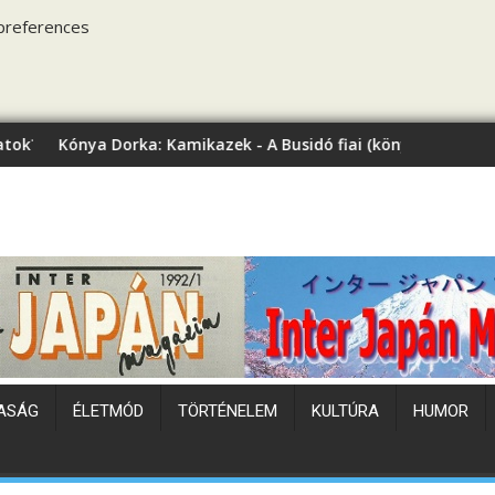
preferences
ka: Kamikazek - A Busidó fiai (könyvbemutató)
Japán hőhullám
ASÁG
ÉLETMÓD
TÖRTÉNELEM
KULTÚRA
HUMOR