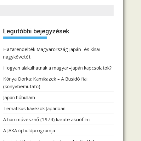
Legutóbbi bejegyzések
Hazarendelték Magyarország japán- és kínai
nagykövetét
Hogyan alakulhatnak a magyar–japán kapcsolatok?
Kónya Dorka: Kamikazek – A Busidó fiai
(könyvbemutató)
Japán hőhullám
Tematikus kávézók Japánban
A harcművésznő (1974) karate akciófilm
A JAXA új holdprogramja