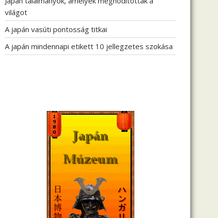
Japán találmányok, amelyek meghódították a
világot
A japán vasúti pontosság titkai
A japán mindennapi etikett 10 jellegzetes szokása