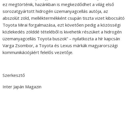
ez megtörténik, hazánkban is megkezdődhet a világ első
sorozatgyártott hidrogén üzemanyagcellás autója, az
abszolút zöld, melléktermékként csupán tiszta vizet kibocsátó
Toyota Mirai forgalmazása, ezt követően pedig a közösségi
közlekedés zölddé tételéből is kivehetik részüket a hidrogén
üzemanyagcellás Toyota buszok” – nyilatkozta a hír kapcsán
Varga Zsombor, a Toyota és Lexus márkák magyarországi
kommunikációjáért felelős vezetője.
Szerkesztő
Inter Japán Magazin