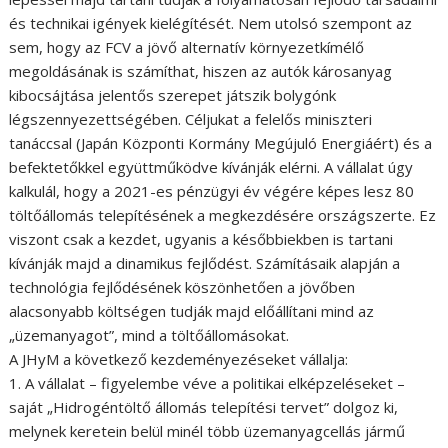
és technikai igények kielégítését. Nem utolsó szempont az
sem, hogy az FCV a jövő alternatív környezetkímélő
megoldásának is számíthat, hiszen az autók károsanyag
kibocsájtása jelentős szerepet játszik bolygónk
légszennyezettségében. Céljukat a felelős miniszteri
tanáccsal (Japán Központi Kormány Megújuló Energiáért) és a
befektetőkkel együttműködve kívánják elérni. A vállalat úgy
kalkulál, hogy a 2021-es pénzügyi év végére képes lesz 80
töltőállomás telepítésének a megkezdésére országszerte. Ez
viszont csak a kezdet, ugyanis a későbbiekben is tartani
kívánják majd a dinamikus fejlődést. Számításaik alapján a
technológia fejlődésének köszönhetően a jövőben
alacsonyabb költségen tudják majd előállítani mind az
„üzemanyagot”, mind a töltőállomásokat.
A JHyM a következő kezdeményezéseket vállalja:
1. A vállalat – figyelembe véve a politikai elképzeléseket –
saját „Hidrogéntöltő állomás telepítési tervet” dolgoz ki,
melynek keretein belül minél több üzemanyagcellás jármű