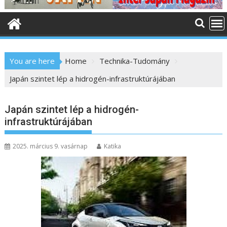
o
n
t
e
n
You are here
Home
Technika-Tudomány
t
Japán szintet lép a hidrogén-infrastruktúrájában
Japán szintet lép a hidrogén-
infrastruktúrájában
2025. március 9. vasárnap
Katika