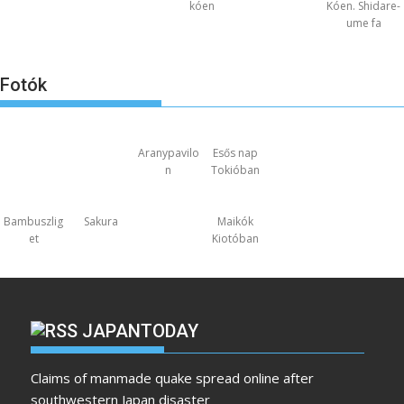
kóen
Kóen. Shidare-
ume fa
Fotók
Aranypavilo
Esős nap
n
Tokióban
Bambuszlig
Sakura
Maikók
et
Kiotóban
JAPANTODAY
Claims of manmade quake spread online after
southwestern Japan disaster