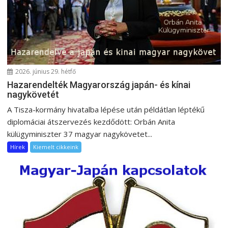
g
á
c
i
ó
2026. június 29. hétfő
Hazarendelték Magyarország japán- és kínai
nagykövetét
A Tisza-kormány hivatalba lépése után példátlan léptékű
diplomáciai átszervezés kezdődött: Orbán Anita
külügyminiszter 37 magyar nagykövetet...
Hírek
Kiemelt cikkeink