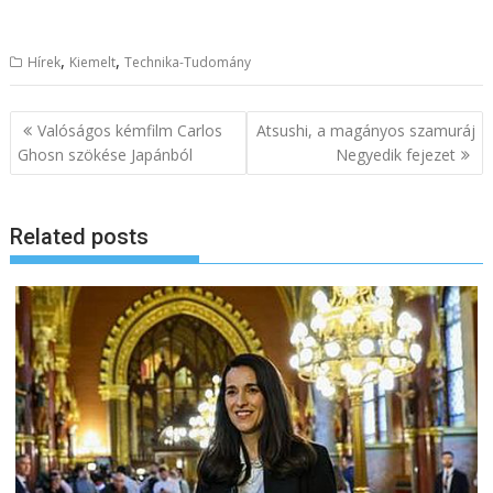
,
,
Hírek
Kiemelt
Technika-Tudomány
B
Valóságos kémfilm Carlos
Atsushi, a magányos szamuráj
e
Ghosn szökése Japánból
Negyedik fejezet
j
e
Related posts
g
y
z
é
s
n
a
v
i