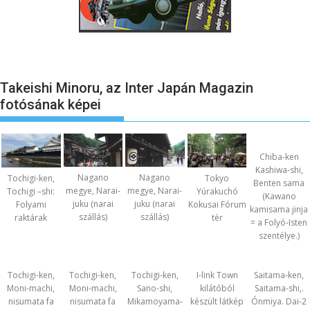
Takeishi Minoru, az Inter Japán Magazin
fotósának képei
Chiba-ken
Kashiwa-shi,
Nagano
Nagano
Tochigi-ken,
Tokyo
Benten sama
megye, Narai-
megye, Narai-
Tochigi –shi:
Yúrakuchó
(Kawano
juku (narai
juku (narai
Folyami
Kokusai Fórum
kamisama jinja
szállás)
szállás)
raktárak
tér
= a Folyó-Isten
szentélye.)
Tochigi-ken,
Tochigi-ken,
Tochigi-ken,
I-link Town
Saitama-ken,
Moni-machi,
Moni-machi,
Sano-shi,
kilátóból
Saitama-shi,.
nisumata fa
nisumata fa
Mikamoyama-
készült látkép
Ónmiya. Dai-2