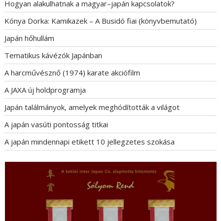
Hogyan alakulhatnak a magyar–japán kapcsolatok?
Kónya Dorka: Kamikazek – A Busidó fiai (könyvbemutató)
Japán hőhullám
Tematikus kávézók Japánban
A harcművésznő (1974) karate akciófilm
A JAXA új holdprogramja
Japán találmányok, amelyek meghódították a világot
A japán vasúti pontosság titkai
A japán mindennapi etikett 10 jellegzetes szokása