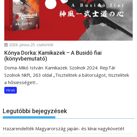
2026. június 25. csütörtök
Kónya Dorka: Kamikazek – A Busidó fiai
(könyvbemutató)
Doma-Mikó István: Kamikazek. Szolnok 2024. RepTár
Szolnok Nkft, 263 oldal „Tisztelitek a bátorságot, tisztelitek
a hősiességet!...
Hírek
Legutóbbi bejegyzések
Hazarendelték Magyarország japán- és kínai nagykövetét