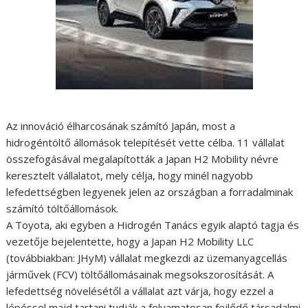
Az innováció élharcosának számító Japán, most a
hidrogéntöltő állomások telepítését vette célba. 11 vállalat
összefogásával megalapították a Japan H2 Mobility névre
keresztelt vállalatot, mely célja, hogy minél nagyobb
lefedettségben legyenek jelen az országban a forradalminak
számító töltőállomások.
A Toyota, aki egyben a Hidrogén Tanács egyik alaptó tagja és
vezetője bejelentette, hogy a Japan H2 Mobility LLC
(továbbiakban: JHyM) vállalat megkezdi az üzemanyagcellás
járművek (FCV) töltőállomásainak megsokszorosítását. A
lefedettség növelésétől a vállalat azt várja, hogy ezzel a
lépéssel majd tartani tudják a folyamatosan fejlődő társadalmi