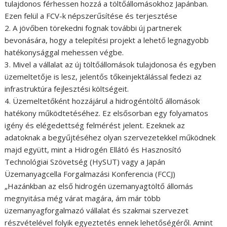
tulajdonos férhessen hozzá a töltőállomásokhoz Japánban.
Ezen felül a FCV-k népszerűsítése és terjesztése
2. A jövőben törekedni fognak további új partnerek
bevonására, hogy a telepítési projekt a lehető legnagyobb
hatékonysággal mehessen végbe.
3. Mivel a vállalat az új töltőállomások tulajdonosa és egyben
üzemeltetője is lesz, jelentős tőkeinjektálással fedezi az
infrastruktúra fejlesztési költségeit.
4. Üzemeltetőként hozzájárul a hidrogéntöltő állomások
hatékony működtetéséhez. Ez elsősorban egy folyamatos
igény és elégedettség felmérést jelent. Ezeknek az
adatoknak a begyűjtéséhez olyan szervezetekkel működnek
majd együtt, mint a Hidrogén Ellátó és Hasznosító
Technológiai Szövetség (HySUT) vagy a Japán
Üzemanyagcella Forgalmazási Konferencia (FCCJ)
„Hazánkban az első hidrogén üzemanyagtöltő állomás
megnyitása még várat magára, ám már több
üzemanyagforgalmazó vállalat és szakmai szervezet
részvételével folyik egyeztetés ennek lehetőségéről. Amint