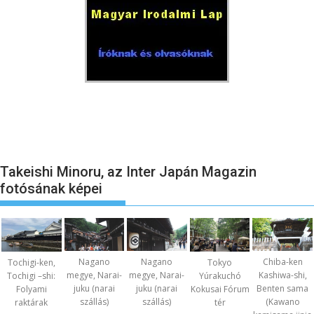
Takeishi Minoru, az Inter Japán Magazin
fotósának képei
Nagano
Nagano
Chiba-ken
Tochigi-ken,
Tokyo
megye, Narai-
megye, Narai-
Kashiwa-shi,
Tochigi –shi:
Yúrakuchó
juku (narai
juku (narai
Benten sama
Folyami
Kokusai Fórum
szállás)
szállás)
(Kawano
raktárak
tér