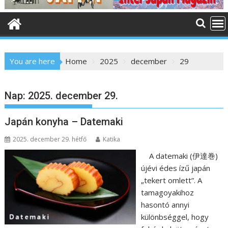
o
n
t
e
n
You are here
Home
2025
december
29
t
Nap:
2025. december 29.
Japán konyha – Datemaki
2025. december 29. hétfő
Katika
A datemaki (伊達巻)
újévi édes ízű japán
„tekert omlett”. A
tamagoyakihoz
hasontó annyi
különbséggel, hogy