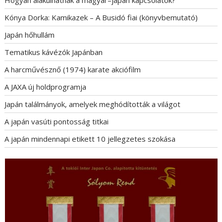
Kónya Dorka: Kamikazek – A Busidó fiai (könyvbemutató)
Japán hőhullám
Tematikus kávézók Japánban
A harcművésznő (1974) karate akciófilm
A JAXA új holdprogramja
Japán találmányok, amelyek meghódították a világot
A japán vasúti pontosság titkai
A japán mindennapi etikett 10 jellegzetes szokása