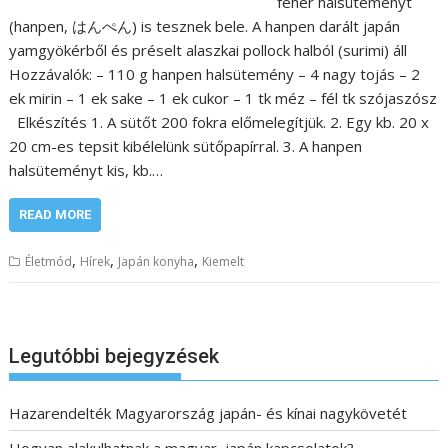
fehér halsüteményt
(hanpen, はんぺん) is tesznek bele. A hanpen darált japán
yamgyökérből és préselt alaszkai pollock halból (surimi) áll
Hozzávalók: – 110 g hanpen halsütemény – 4 nagy tojás – 2
ek mirin – 1 ek sake – 1 ek cukor – 1 tk méz – fél tk szójaszósz
Elkészítés 1. A sütőt 200 fokra előmelegítjük. 2. Egy kb. 20 x
20 cm-es tepsit kibélelünk sütőpapírral. 3. A hanpen
halsüteményt kis, kb.…
READ MORE
,
,
,
Életmód
Hírek
Japán konyha
Kiemelt
Legutóbbi bejegyzések
Hazarendelték Magyarország japán- és kínai nagykövetét
Hogyan alakulhatnak a magyar–japán kapcsolatok?