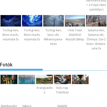
kamisama jinja
= a Folyó-Isten
szentélye.)
Tochigi-ken,
Tochigi-ken,
Tochigi-ken,
I-link Town
Saitama-ken,
Moni-machi,
Moni-machi,
Sano-shi,
kilátóból
Saitama-shi,.
nisumata fa
nisumata fa
Mikamoyama-
készült látkép
Ónmiya. Dai-2
kóen
Kóen. Shidare-
ume fa
Fotók
Aranypavilo
Esős nap
n
Tokióban
Bambuszlig
Sakura
Maikók