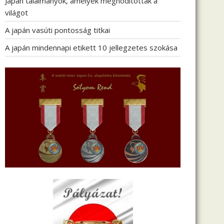
Japán találmányok, amelyek meghódították a
világot
A japán vasúti pontosság titkai
A japán mindennapi etikett 10 jellegzetes szokása