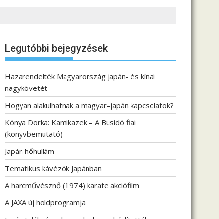
Legutóbbi bejegyzések
Hazarendelték Magyarország japán- és kínai
nagykövetét
Hogyan alakulhatnak a magyar–japán kapcsolatok?
Kónya Dorka: Kamikazek – A Busidó fiai
(könyvbemutató)
Japán hőhullám
Tematikus kávézók Japánban
A harcművésznő (1974) karate akciófilm
A JAXA új holdprogramja