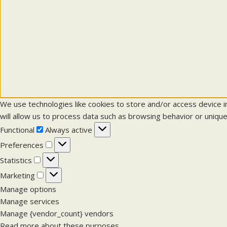
We use technologies like cookies to store and/or access device 
will allow us to process data such as browsing behavior or unique
F
Functional
Always active
u
P
Preferences
n
r
S
Statistics
c
e
t
M
Marketing
t
f
a
a
Manage options
i
e
t
r
Manage services
o
r
i
k
Manage {vendor_count} vendors
n
e
s
e
Read more about these purposes
a