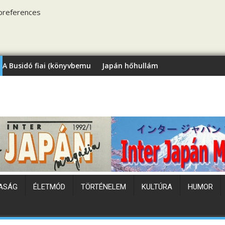
preferences
könyvbemutató)
Japán hőhullám
ASÁG
ÉLETMÓD
TÖRTÉNELEM
KULTÚRA
HUMOR