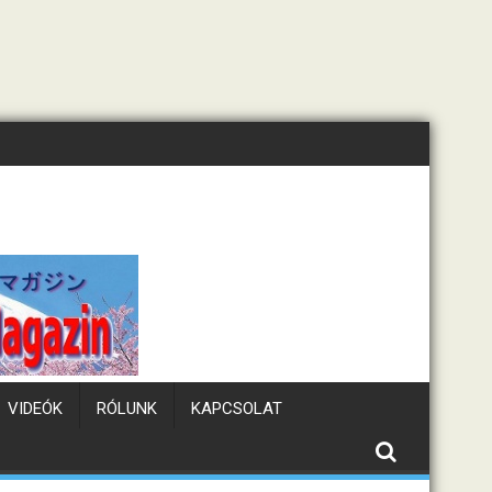
Tematikus kávézók Japánban
Haza
VIDEÓK
RÓLUNK
KAPCSOLAT