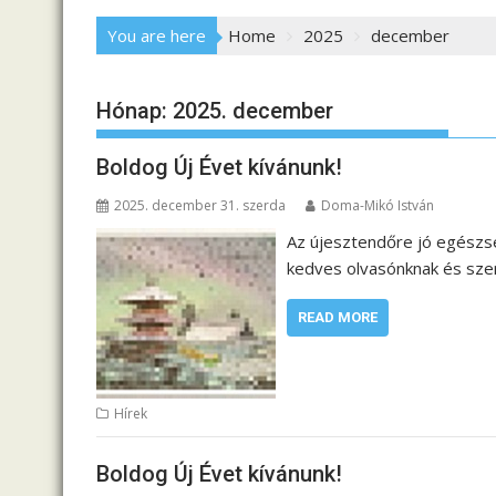
You are here
Home
2025
december
Hónap:
2025. december
Boldog Új Évet kívánunk!
2025. december 31. szerda
Doma-Mikó István
Az újesztendőre jó egészsé
kedves olvasónknak és sze
READ MORE
Hírek
Boldog Új Évet kívánunk!