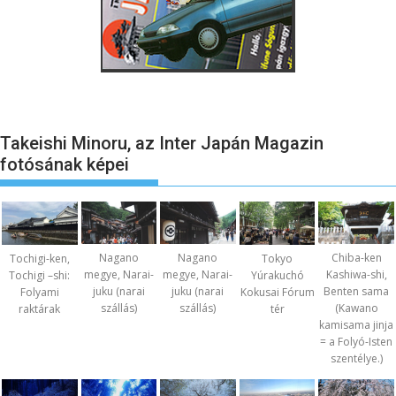
Takeishi Minoru, az Inter Japán Magazin
fotósának képei
Nagano
Nagano
Chiba-ken
Tochigi-ken,
Tokyo
megye, Narai-
megye, Narai-
Kashiwa-shi,
Tochigi –shi:
Yúrakuchó
juku (narai
juku (narai
Benten sama
Folyami
Kokusai Fórum
szállás)
szállás)
(Kawano
raktárak
tér
kamisama jinja
= a Folyó-Isten
szentélye.)