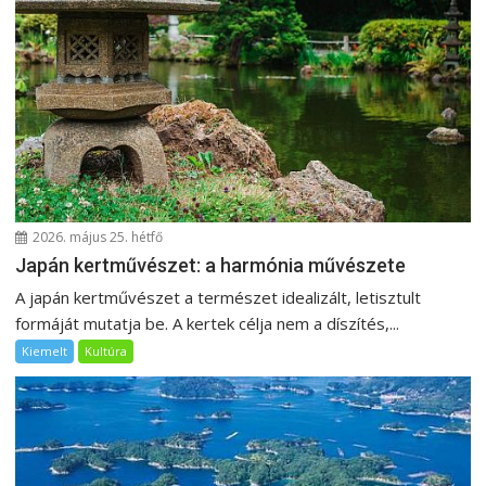
2026. május 25. hétfő
Japán kertművészet: a harmónia művészete
A japán kertművészet a természet idealizált, letisztult
formáját mutatja be. A kertek célja nem a díszítés,...
Kiemelt
Kultúra