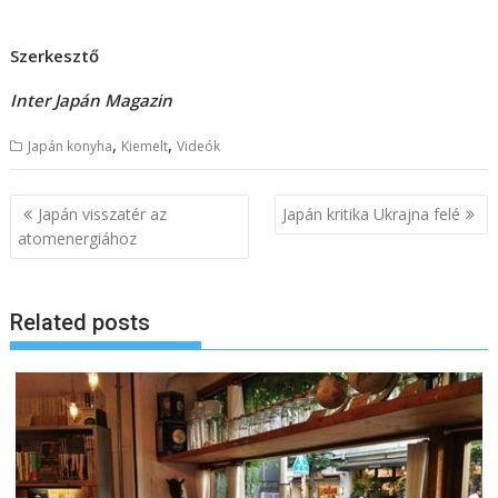
Szerkesztő
Inter Japán Magazin
,
,
Japán konyha
Kiemelt
Videók
B
Japán visszatér az
Japán kritika Ukrajna felé
e
atomenergiához
j
e
Related posts
g
y
z
é
s
n