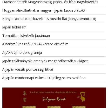
Hazarendelték Magyarország japán- és kínai nagykövetét
Hogyan alakulhatnak a magyar–japán kapcsolatok?
Kónya Dorka: Kamikazek – A Busidó fiai (könyvbemutató)
Japán hőhullám
Tematikus kávézók Japánban
A harcművésznő (1974) karate akciófilm
A JAXA új holdprogramja
Japán találmányok, amelyek meghódították a világot
A japán vasúti pontosság titkai
A japán mindennapi etikett 10 jellegzetes szokása