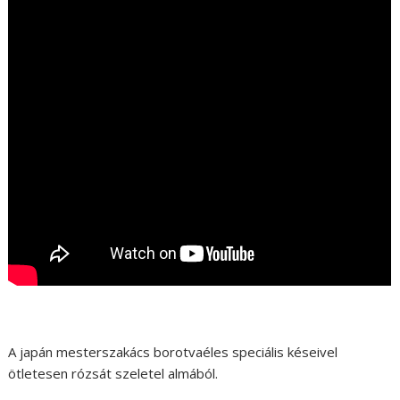
A japán mesterszakács borotvaéles speciális késeivel
ötletesen rózsát szeletel almából.