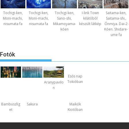
Tochigi-ken,
Tochigi-ken,
Tochigi-ken,
I-link Town
Saitama-ken,
Moni-machi,
Moni-machi,
Sano-shi,
kilátóból
Saitama-shi,.
nisumata fa
nisumata fa
Mikamoyama-
készült látkép
Ónmiya. Dai-2
kóen
Kóen. Shidare-
ume fa
Fotók
Esős nap
Tokióban
Aranypavilo
n
Bambuszlig
Sakura
Maikók
et
Kiotóban