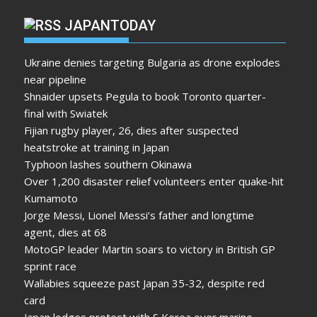
JAPANTODAY
Ukraine denies targeting Bulgaria as drone explodes
near pipeline
Shnaider upsets Pegula to book Toronto quarter-
final with Swiatek
Fijian rugby player, 26, dies after suspected
heatstroke at training in Japan
Typhoon lashes southern Okinawa
Over 1,200 disaster relief volunteers enter quake-hit
Kumamoto
Jorge Messi, Lionel Messi’s father and longtime
agent, dies at 68
MotoGP leader Martin soars to victory in British GP
sprint race
Wallabies squeeze past Japan 35-32, despite red
card
Japan lodges protest with S Korea over marine