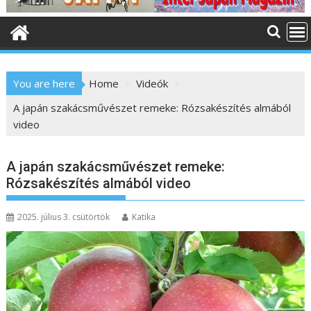
o
n
t
e
n
You are here
Home
Videók
t
A japán szakácsművészet remeke: Rózsakészítés almából
video
A japán szakácsművészet remeke:
Rózsakészítés almából video
2025. július 3. csütörtök
Katika