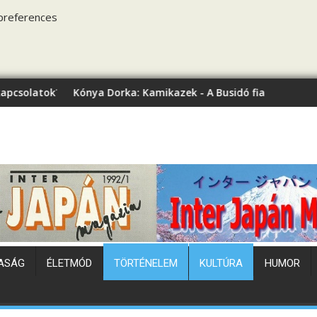
preferences
ya Dorka: Kamikazek - A Busidó fiai (könyvbemutató)
Japán hőhu
ASÁG
ÉLETMÓD
TÖRTÉNELEM
KULTÚRA
HUMOR