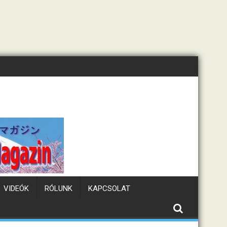
llám
Tematikus kávézók 
VIDEÓK
RÓLUNK
KAPCSOLAT