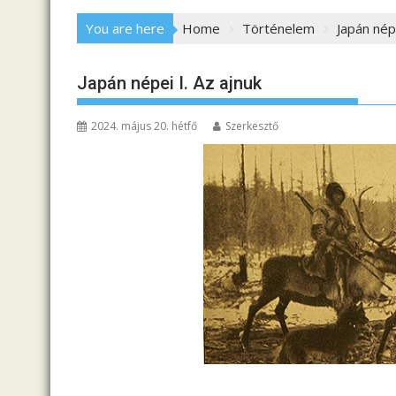
You are here
Home
Történelem
Japán népe
Japán népei I. Az ajnuk
2024. május 20. hétfő
Szerkesztő