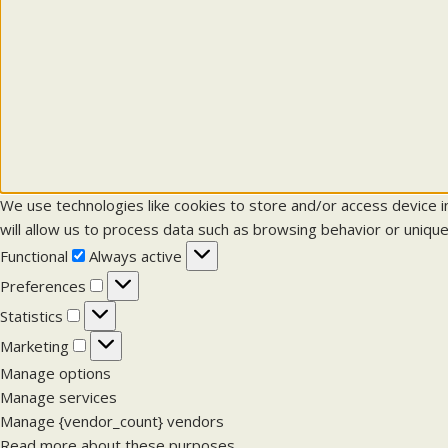
We use technologies like cookies to store and/or access device 
will allow us to process data such as browsing behavior or unique
F
Functional
Always active
u
P
Preferences
n
r
S
Statistics
c
e
t
M
Marketing
t
f
a
a
Manage options
i
e
t
r
Manage services
o
r
i
k
Manage {vendor_count} vendors
n
e
s
e
Read more about these purposes
a