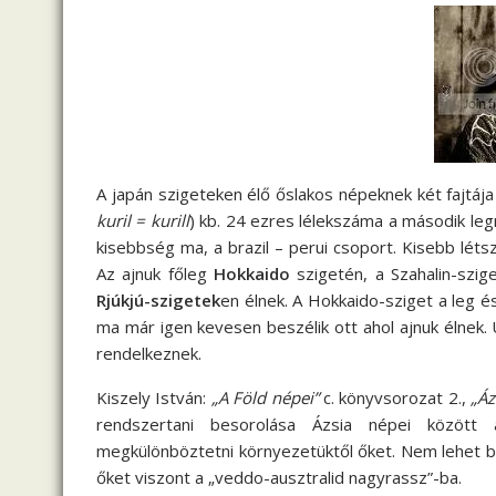
A japán szigeteken élő őslakos népeknek két fajtája
kuril = kurill
) kb. 24 ezres lélekszáma a második l
kisebbség ma, a brazil – perui csoport. Kisebb léts
Az ajnuk főleg
Hokkaido
szigetén, a Szahalin-szig
Rjúkjú-szigetek
en élnek. A Hokkaido-sziget a leg é
ma már igen kevesen beszélik ott ahol ajnuk élne
rendelkeznek.
Kiszely István:
„A Föld népei”
c. könyvsorozat 2.,
„Áz
rendszertani besorolása Ázsia népei között 
megkülönböztetni környezetüktől őket. Nem lehet b
őket viszont a „veddo-ausztralid nagyrassz”-ba.