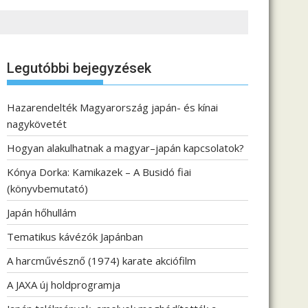
Legutóbbi bejegyzések
Hazarendelték Magyarország japán- és kínai
nagykövetét
Hogyan alakulhatnak a magyar–japán kapcsolatok?
Kónya Dorka: Kamikazek – A Busidó fiai
(könyvbemutató)
Japán hőhullám
Tematikus kávézók Japánban
A harcművésznő (1974) karate akciófilm
A JAXA új holdprogramja