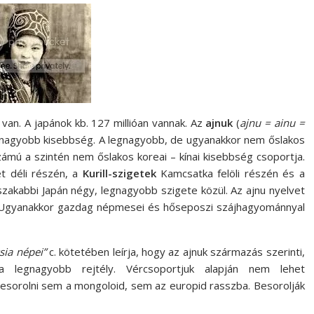
 van. A japánok kb. 127 millióan vannak. Az
ajnuk
(
ajnu = ainu =
egnagyobb kisebbség. A legnagyobb, de ugyanakkor nem őslakos
zámú a szintén nem őslakos koreai – kínai kisebbség csoportja.
et déli részén, a
Kurill-szigetek
Kamcsatka felöli részén és a
szakabbi Japán négy, legnagyobb szigete közül. Az ajnu nyelvet
k. Ugyanakkor gazdag népmesei és hőseposzi szájhagyománnyal
sia népei”
c. kötetében leírja, hogy az ajnuk származás szerinti,
a legnagyobb rejtély. Vércsoportjuk alapján nem lehet
esorolni sem a mongoloid, sem az europid rasszba. Besorolják