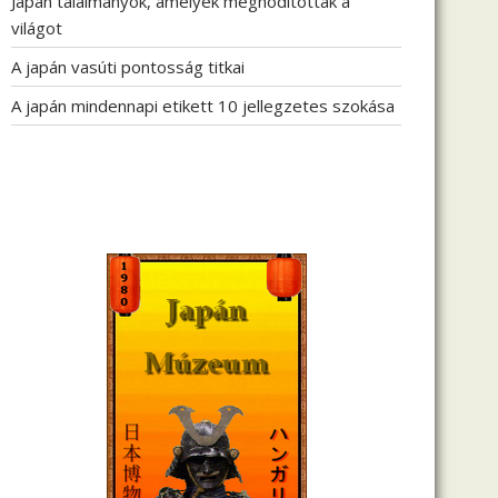
Japán találmányok, amelyek meghódították a
világot
A japán vasúti pontosság titkai
A japán mindennapi etikett 10 jellegzetes szokása