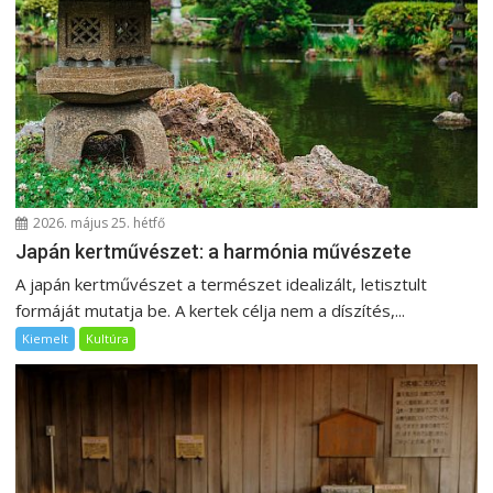
2026. május 25. hétfő
Japán kertművészet: a harmónia művészete
A japán kertművészet a természet idealizált, letisztult
formáját mutatja be. A kertek célja nem a díszítés,...
Kiemelt
Kultúra