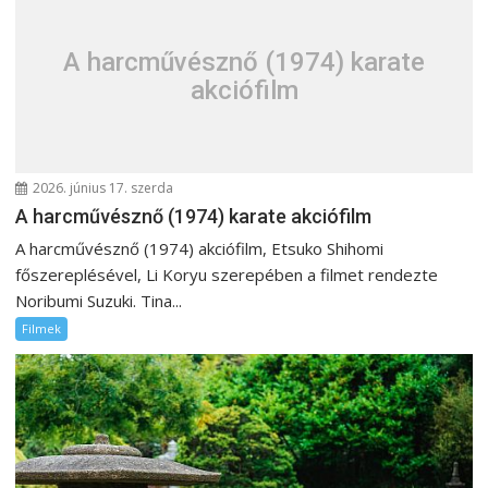
é
s
A harcművésznő (1974) karate
n
akciófilm
a
v
i
g
2026. június 17. szerda
á
A harcművésznő (1974) karate akciófilm
c
A harcművésznő (1974) akciófilm, Etsuko Shihomi
i
főszereplésével, Li Koryu szerepében a filmet rendezte
ó
Noribumi Suzuki. Tina...
Filmek