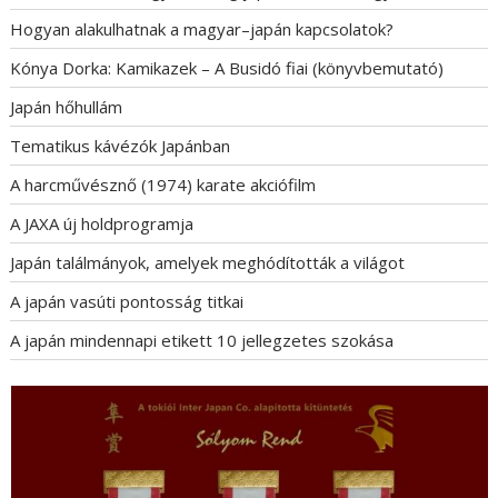
Hogyan alakulhatnak a magyar–japán kapcsolatok?
Kónya Dorka: Kamikazek – A Busidó fiai (könyvbemutató)
Japán hőhullám
Tematikus kávézók Japánban
A harcművésznő (1974) karate akciófilm
A JAXA új holdprogramja
Japán találmányok, amelyek meghódították a világot
A japán vasúti pontosság titkai
A japán mindennapi etikett 10 jellegzetes szokása