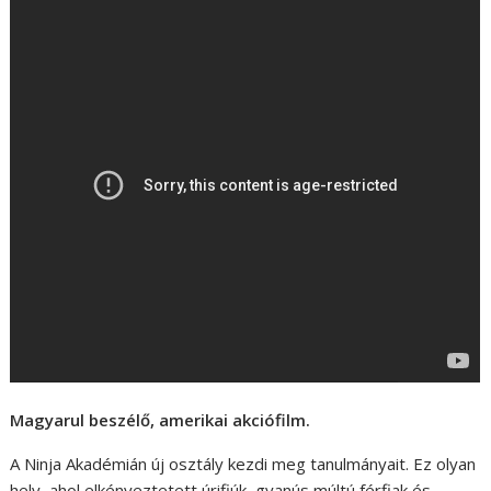
Magyarul beszélő, amerikai akciófilm.
A Ninja Akadémián új osztály kezdi meg tanulmányait. Ez olyan
hely, ahol elkényeztetett úrifiúk, gyanús múltú férfiak és