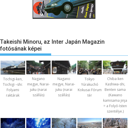
Takeishi Minoru, az Inter Japán Magazin
fotósának képei
Nagano
Nagano
Chiba-ken
Tochigi-ken,
Tokyo
megye, Narai-
megye, Narai-
Kashiwa-shi,
Tochigi –shi:
Yúrakuchó
juku (narai
juku (narai
Benten sama
Folyami
Kokusai Fórum
szállás)
szállás)
(Kawano
raktárak
tér
kamisama jinja
= a Folyó-Isten
szentélye.)