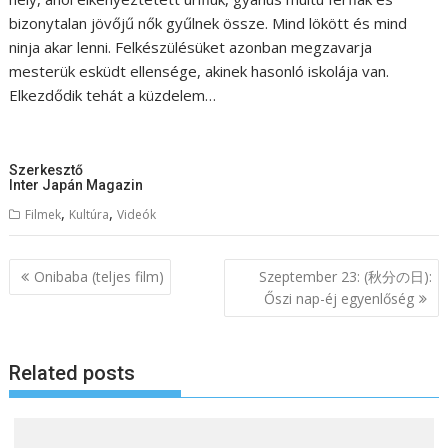
bizonytalan jövőjű nők gyűlnek össze. Mind lökött és mind
ninja akar lenni. Felkészülésüket azonban megzavarja
mesterük esküdt ellensége, akinek hasonló iskolája van.
Elkezdődik tehát a küzdelem…
Szerkesztő
Inter Japán Magazin
,
,
Filmek
Kultúra
Videók
B
Onibaba (teljes film)
Szeptember 23: (秋分の日):
e
Őszi nap-éj egyenlőség
j
e
Related posts
g
y
z