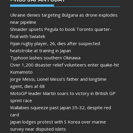
Ukraine denies targeting Bulgaria as drone explodes
near pipeline
Shnaider upsets Pegula to book Toronto quarter-
final with Swiatek
Fijian rugby player, 26, dies after suspected
heatstroke at training in Japan
Typhoon lashes southern Okinawa
Over 1,200 disaster relief volunteers enter quake-hit
Kumamoto
Jorge Messi, Lionel Messi’s father and longtime
agent, dies at 68
MotoGP leader Martin soars to victory in British GP
sprint race
Wallabies squeeze past Japan 35-32, despite red
card
Japan lodges protest with S Korea over marine
survey near disputed islets