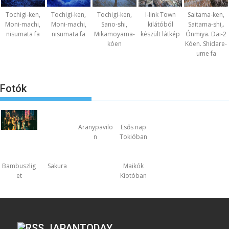
Tochigi-ken,
Tochigi-ken,
Tochigi-ken,
I-link Town
Saitama-ken,
Moni-machi,
Moni-machi,
Sano-shi,
kilátóból
Saitama-shi,.
nisumata fa
nisumata fa
Mikamoyama-
készült látkép
Ónmiya. Dai-2
kóen
Kóen. Shidare-
ume fa
Fotók
Aranypavilo
Esős nap
n
Tokióban
Bambuszlig
Sakura
Maikók
et
Kiotóban
JAPANTODAY