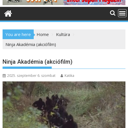
o
n
t
e
n
You are here
Home
Kultúra
t
Ninja Akadémia (akciófilm)
Ninja Akadémia (akciófilm)
2025. szeptember 6. szombat
Katika