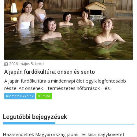
2026. május 5. kedd
A japán fürdőkultúra: onsen és sentō
A japán fürdőkultúra a mindennapi élet egyik legfontosabb
része. Az onsenek – természetes hőforrások – és...
Kiemelt cikkeink
Kultúra
Legutóbbi bejegyzések
Hazarendelték Magyarország japán- és kínai nagykövetét