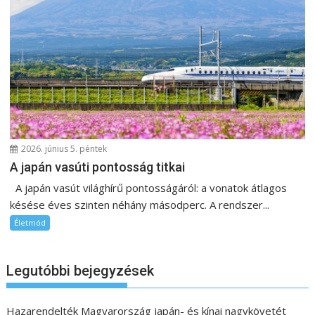
2026. június 5. péntek
A japán vasúti pontosság titkai
A japán vasút világhírű pontosságáról: a vonatok átlagos
késése éves szinten néhány másodperc. A rendszer...
Életmód
Legutóbbi bejegyzések
Hazarendelték Magyarország japán- és kínai nagykövetét