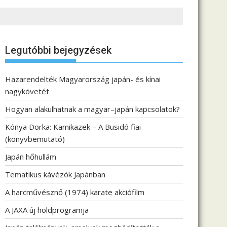
Legutóbbi bejegyzések
Hazarendelték Magyarország japán- és kínai
nagykövetét
Hogyan alakulhatnak a magyar–japán kapcsolatok?
Kónya Dorka: Kamikazek – A Busidó fiai
(könyvbemutató)
Japán hőhullám
Tematikus kávézók Japánban
A harcművésznő (1974) karate akciófilm
A JAXA új holdprogramja