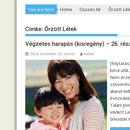
You are here
Home
Összes hír
Őrzött Lél
Címke:
Őrzött Lélek
Végzetes harapás (kisregény) – 26. rés
2024. november 20. szerda
Katika
(folytatás
körül ülők
Nem érzem
szívverés
akarat kel
évtizedek 
Talán! Jó
Védett Lel
őrködök!