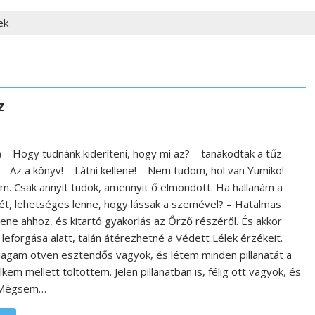
ek
z
) – Hogy tudnánk kideríteni, hogy mi az? – tanakodtak a tűz
. – Az a könyv! – Látni kellene! – Nem tudom, hol van Yumiko!
. Csak annyit tudok, amennyit ő elmondott. Ha hallanám a
ét, lehetséges lenne, hogy lássak a szemével? – Hatalmas
lene ahhoz, és kitartó gyakorlás az Őrző részéről. És akkor
leforgása alatt, talán átérezhetné a Védett Lélek érzékeit.
magam ötven esztendős vagyok, és létem minden pillanatát a
kem mellett töltöttem. Jelen pillanatban is, félig ott vagyok, és
 Mégsem…