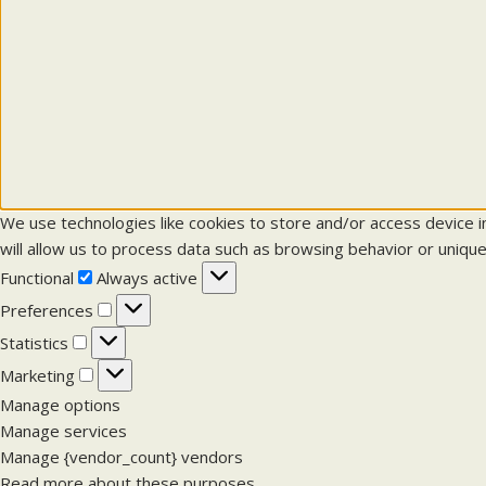
We use technologies like cookies to store and/or access device 
will allow us to process data such as browsing behavior or unique
F
Functional
Always active
u
P
Preferences
n
r
S
Statistics
c
e
t
M
Marketing
t
f
a
a
Manage options
i
e
t
r
Manage services
o
r
i
k
Manage {vendor_count} vendors
n
e
s
e
Read more about these purposes
a