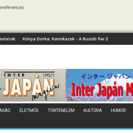
preferences
rka: Kamikazek - A Busidó fiai (könyvbemutató)
Japán hőhullám
ASÁG
ÉLETMÓD
TÖRTÉNELEM
KULTÚRA
HUMOR