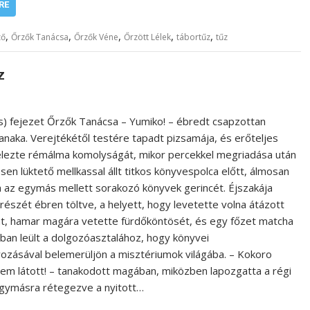
RE
,
,
,
,
,
ző
Őrzők Tanácsa
Őrzők Véne
Őrzött Lélek
tábortűz
tűz
z
s) fejezet Őrzők Tanácsa – Yumiko! – ébredt csapzottan
anaka. Verejtékétől testére tapadt pizsamája, és erőteljes
jelezte rémálma komolyságát, mikor percekkel megriadása után
esen lüktető mellkassal állt titkos könyvespolca előtt, álmosan
 az egymás mellett sorakozó könyvek gerincét. Éjszakája
részét ébren töltve, a helyett, hogy levetette volna átázott
át, hamar magára vetette fürdőköntösét, és egy főzet matcha
ban leült a dolgozóasztalához, hogy könyvei
ozásával belemerüljön a misztériumok világába. – Kokoro
em látott! – tanakodott magában, miközben lapozgatta a régi
egymásra rétegezve a nyitott…