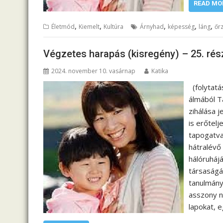
READ MO
,
,
,
,
,
Életmód
Kiemelt
Kultúra
Árnyhad
képesség
láng
őr
Végzetes harapás (kisregény) – 25. rés
2024. november 10. vasárnap
Katika
(folytatá
álmából T
zihálása 
is erőtelj
tapogatva
hátralévő 
hálóruháj
társaságá
tanulmány
asszony n
lapokat, 