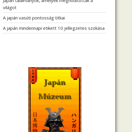
Japán találmányok, amelyek meghódították a
világot
A japán vasúti pontosság titkai
A japán mindennapi etikett 10 jellegzetes szokása