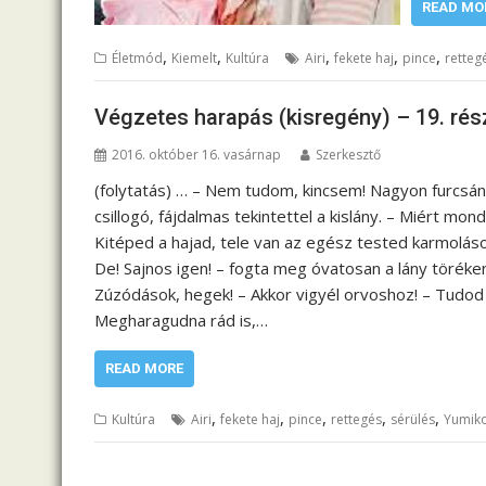
READ MO
,
,
,
,
,
Életmód
Kiemelt
Kultúra
Airi
fekete haj
pince
retteg
Végzetes harapás (kisregény) – 19. rés
2016. október 16. vasárnap
Szerkesztő
(folytatás) … – Nem tudom, kincsem! Nagyon furcsán
csillogó, fájdalmas tekintettel a kislány. – Miért mo
Kitéped a hajad, tele van az egész tested karmoláso
De! Sajnos igen! – fogta meg óvatosan a lány töréken
Zúzódások, hegek! – Akkor vigyél orvoshoz! – Tudod 
Megharagudna rád is,…
READ MORE
,
,
,
,
,
Kultúra
Airi
fekete haj
pince
rettegés
sérülés
Yumik