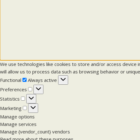
We use technologies like cookies to store and/or access device 
will allow us to process data such as browsing behavior or unique
F
Functional
Always active
u
P
Preferences
n
r
S
Statistics
c
e
t
M
Marketing
t
f
a
a
Manage options
i
e
t
r
Manage services
o
r
i
k
Manage {vendor_count} vendors
n
e
s
e
Read more about these purposes
a