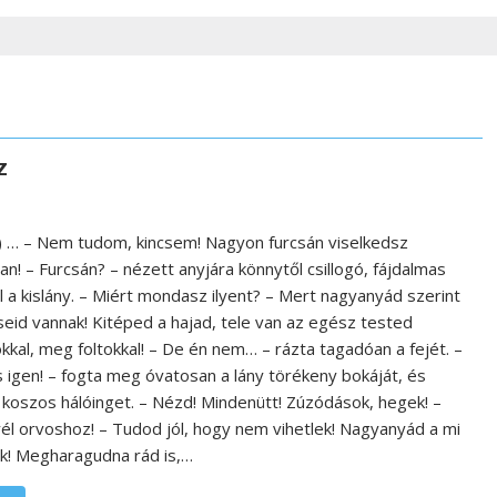
z
s) … – Nem tudom, kincsem! Nagyon furcsán viselkedsz
n! – Furcsán? – nézett anyjára könnytől csillogó, fájdalmas
l a kislány. – Miért mondasz ilyent? – Mert nagyanyád szerint
seid vannak! Kitéped a hajad, tele van az egész tested
kkal, meg foltokkal! – De én nem… – rázta tagadóan a fejét. –
s igen! – fogta meg óvatosan a lány törékeny bokáját, és
a koszos hálóinget. – Nézd! Mindenütt! Zúzódások, hegek! –
yél orvoshoz! – Tudod jól, hogy nem vihetlek! Nagyanyád a mi
k! Megharagudna rád is,…