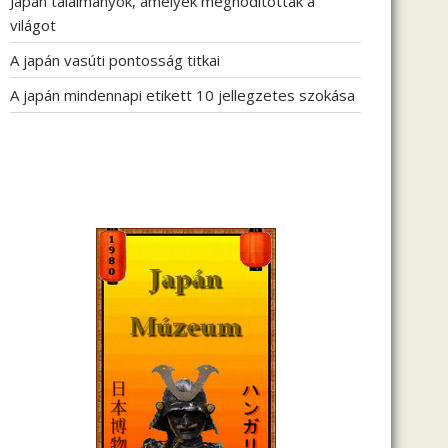
Japán találmányok, amelyek meghódították a
világot
A japán vasúti pontosság titkai
A japán mindennapi etikett 10 jellegzetes szokása