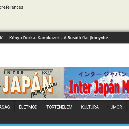
preferences
 Kamikazek - A Busidó fiai (könyvbemutató)
Japán hőhullám
ASÁG
ÉLETMÓD
TÖRTÉNELEM
KULTÚRA
HUMOR