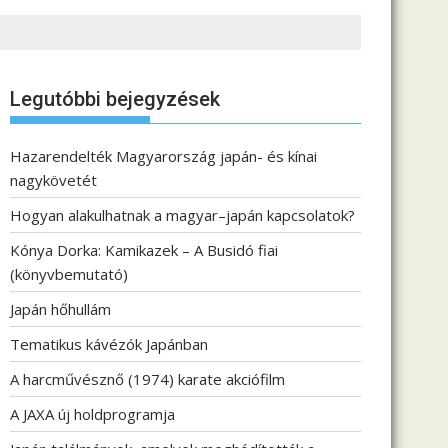
Legutóbbi bejegyzések
Hazarendelték Magyarország japán- és kínai
nagykövetét
Hogyan alakulhatnak a magyar–japán kapcsolatok?
Kónya Dorka: Kamikazek – A Busidó fiai
(könyvbemutató)
Japán hőhullám
Tematikus kávézók Japánban
A harcművésznő (1974) karate akciófilm
A JAXA új holdprogramja