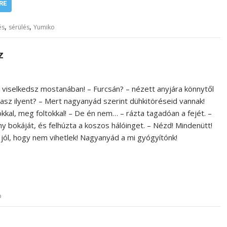
RE
,
,
és
sérülés
Yumiko
z
 viselkedsz mostanában! – Furcsán? – nézett anyjára könnytől
ndasz ilyent? – Mert nagyanyád szerint dühkitöréseid vannak!
kkal, meg foltokkal! – De én nem… – rázta tagadóan a fejét. –
y bokáját, és felhúzta a koszos hálóinget. – Nézd! Mindenütt!
jól, hogy nem vihetlek! Nagyanyád a mi gyógyítónk!
o