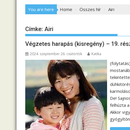
You are here
Home
Összes hír
Airi
Címke:
Airi
Végzetes harapás (kisregény) – 19. rés
2024. szeptember 26. csütörtök
Katika
(folytatá
mostanába
tekintette
dühkitöré
karmoláso
De! Sajno
felhúzta 
Akkor vig
gyógyítón