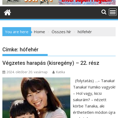
o
n
t
e
n
You are here
Home
Összes hír
hófehér
t
Címke:
hófehér
Végzetes harapás (kisregény) – 22. rész
2024. október 20. vasárnap
Katika
(folytatás) …– Tanaka!
Tanaka! Yumiko vagyok!
– Hol vagy, kicsi
sakurám? – nézett
körbe Tanaka, aki
érthetetlen módon újra