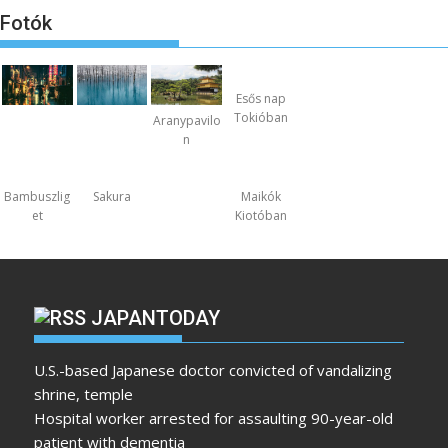
Fotók
Esős nap
Tokióban
Aranypavilo
n
Bambuszlig
Sakura
Maikók
et
Kiotóban
JAPANTODAY
U.S.-based Japanese doctor convicted of vandalizing
shrine, temple
Hospital worker arrested for assaulting 90-year-old
patient with dementia