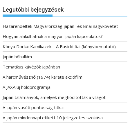
Legutóbbi bejegyzések
Hazarendelték Magyarország japán- és kínai nagykövetét
Hogyan alakulhatnak a magyar–japán kapcsolatok?
Kónya Dorka: Kamikazek – A Busidó fiai (könyvbemutató)
Japán hőhullám
Tematikus kávézók Japánban
A harcművésznő (1974) karate akciófilm
A JAXA új holdprogramja
Japán találmányok, amelyek meghódították a világot
A japán vasúti pontosság titkai
A japán mindennapi etikett 10 jellegzetes szokása