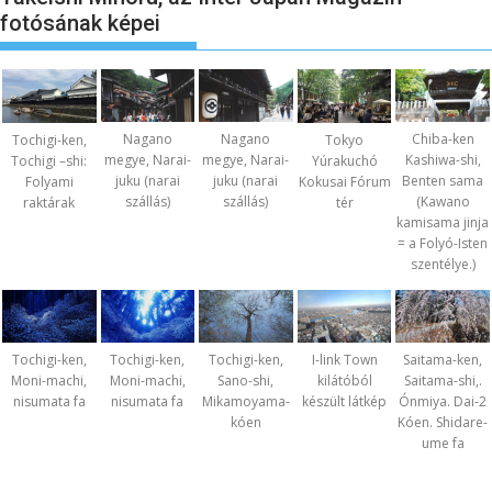
fotósának képei
Nagano
Nagano
Chiba-ken
Tochigi-ken,
Tokyo
megye, Narai-
megye, Narai-
Kashiwa-shi,
Tochigi –shi:
Yúrakuchó
juku (narai
juku (narai
Benten sama
Folyami
Kokusai Fórum
szállás)
szállás)
(Kawano
raktárak
tér
kamisama jinja
= a Folyó-Isten
szentélye.)
Tochigi-ken,
Tochigi-ken,
Tochigi-ken,
I-link Town
Saitama-ken,
Moni-machi,
Moni-machi,
Sano-shi,
kilátóból
Saitama-shi,.
nisumata fa
nisumata fa
Mikamoyama-
készült látkép
Ónmiya. Dai-2
kóen
Kóen. Shidare-
ume fa