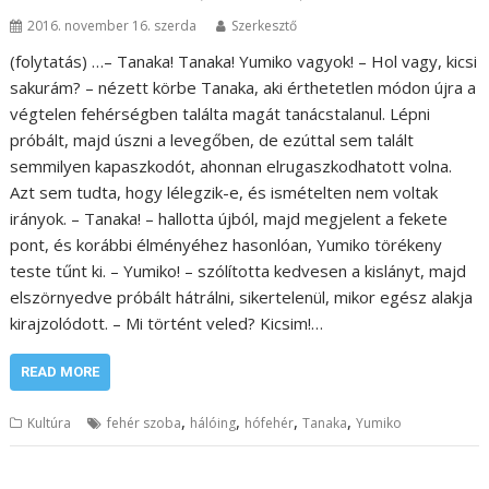
2016. november 16. szerda
Szerkesztő
(folytatás) …– Tanaka! Tanaka! Yumiko vagyok! – Hol vagy, kicsi
sakurám? – nézett körbe Tanaka, aki érthetetlen módon újra a
végtelen fehérségben találta magát tanácstalanul. Lépni
próbált, majd úszni a levegőben, de ezúttal sem talált
semmilyen kapaszkodót, ahonnan elrugaszkodhatott volna.
Azt sem tudta, hogy lélegzik-e, és ismételten nem voltak
irányok. – Tanaka! – hallotta újból, majd megjelent a fekete
pont, és korábbi élményéhez hasonlóan, Yumiko törékeny
teste tűnt ki. – Yumiko! – szólította kedvesen a kislányt, majd
elszörnyedve próbált hátrálni, sikertelenül, mikor egész alakja
kirajzolódott. – Mi történt veled? Kicsim!…
READ MORE
,
,
,
,
Kultúra
fehér szoba
hálóing
hófehér
Tanaka
Yumiko