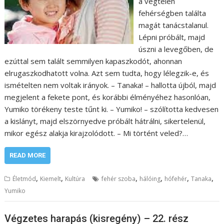
a végtelen
fehérségben találta
magát tanácstalanul.
Lépni próbált, majd
úszni a levegőben, de
ezúttal sem talált semmilyen kapaszkodót, ahonnan
elrugaszkodhatott volna. Azt sem tudta, hogy lélegzik-e, és
ismételten nem voltak irányok. – Tanaka! – hallotta újból, majd
megjelent a fekete pont, és korábbi élményéhez hasonlóan,
Yumiko törékeny teste tűnt ki. – Yumiko! – szólította kedvesen
a kislányt, majd elszörnyedve próbált hátrálni, sikertelenül,
mikor egész alakja kirajzolódott. – Mi történt veled?…
READ MORE
,
,
,
,
,
,
Életmód
Kiemelt
Kultúra
fehér szoba
hálóing
hófehér
Tanaka
Yumiko
Végzetes harapás (kisregény) – 22. rész